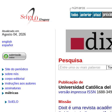
Atualizado em
Agosto 04, 2026
english
español
Pesquisa
Site do periódico
sobre nós
corpo editorial
Publicação de
instruções aos autores
Universidad Católica del
assinaturas
versão impressa
ISSN
1688-34
métricas
Missão
SciELO
Dixit é uma revista acadêm