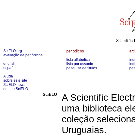
SciELO.org
periódicos
art
avaliação de periódicos
lista alfabética
índ
english
lista por assunto
índ
español
pesquisa de títulos
pes
Ajuda
sobre este site
SciELO news
equipe SciELO
SciELO
A Scientific Elect
uma biblioteca e
coleção seleciona
Uruguaias.