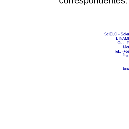
correspondentes.
SciELO - Scient
BINAM
Gral. 
Mon
Tel.: (+5
Fax
bin