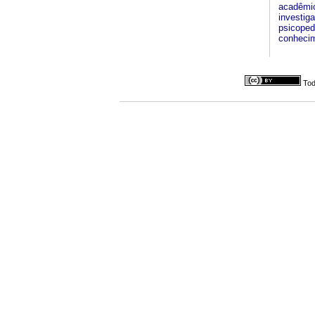
acadêmic
investig
psicoped
conheci
Tod