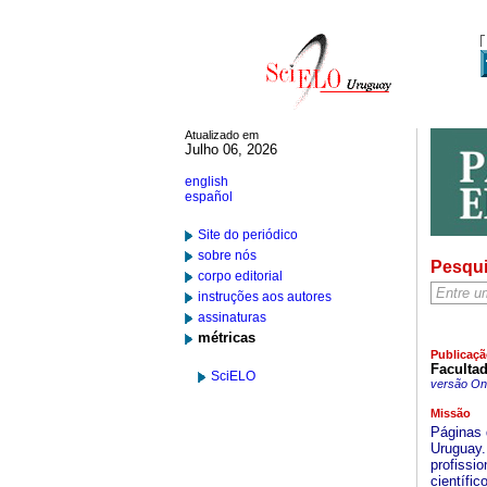
Atualizado em
Julho 06, 2026
english
español
Site do periódico
sobre nós
Pesqu
corpo editorial
instruções aos autores
assinaturas
métricas
Publicaçã
Facultad
SciELO
versão On-
Missão
Páginas 
Uruguay.
profissi
científi