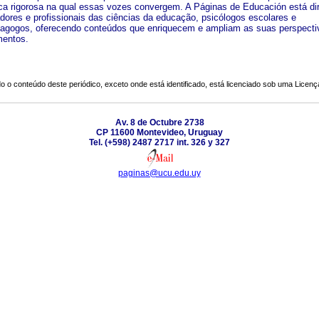
a rigorosa na qual essas vozes convergem. A Páginas de Educación está dir
adores e profissionais das ciências da educação, psicólogos escolares e
agogos, oferecendo conteúdos que enriquecem e ampliam as suas perspecti
mentos.
o o conteúdo deste periódico, exceto onde está identificado, está licenciado sob uma
Licenç
Av. 8 de Octubre 2738
CP 11600 Montevideo, Uruguay
Tel. (+598) 2487 2717 int. 326 y 327
paginas@ucu.edu.uy