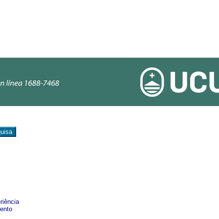
riência
mento