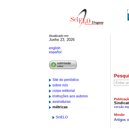
Atualizado em
Junho 23, 2026
english
español
Pesqu
Site do periódico
sobre nós
corpo editorial
instruções aos autores
Publicaçã
assinaturas
Sindica
métricas
versão im
Missão
SciELO
Artigos 