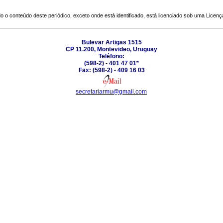
o o conteúdo deste periódico, exceto onde está identificado, está licenciado sob uma
Licenç
Bulevar Artigas 1515
CP 11.200, Montevideo, Uruguay
Teléfono:
(598-2) - 401 47 01*
Fax: (598-2) - 409 16 03
secretariarmu@gmail.com