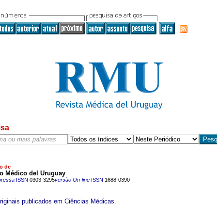
isa
o de
to Médico del Uruguay
pressa
ISSN
0303-3295
versão On-line
ISSN
1688-0390
originais publicados em Ciências Médicas.