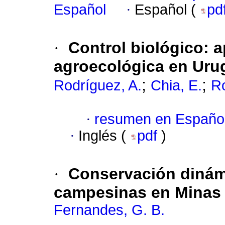
Español
·
Español (
pd
·
Control biológico: a
agroecológica en Uru
;
;
Rodríguez, A.
Chia, E.
Ro
·
resumen en Españo
·
Inglés (
pdf
)
·
Conservación dinámic
campesinas en Minas G
Fernandes, G. B.