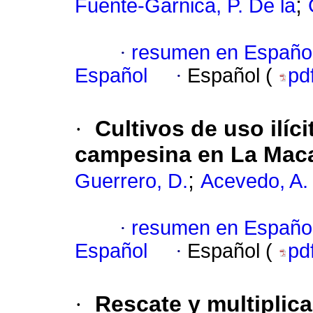
;
Fuente-Garnica, P. De la
·
resumen en Españo
Español
·
Español (
pd
·
Cultivos de uso ilíc
campesina en La Maca
;
Guerrero, D.
Acevedo, A.
·
resumen en Españo
Español
·
Español (
pd
·
Rescate y multiplica