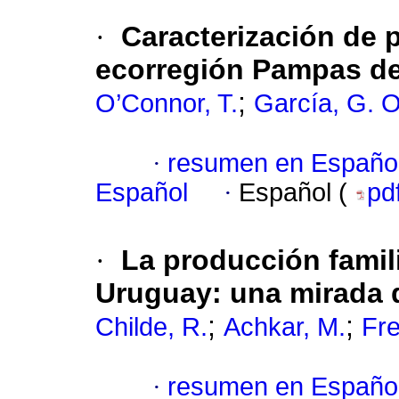
·
Caracterización de 
ecorregión Pampas de
;
O’Connor, T.
García, G. O
·
resumen en Españo
Español
·
Español (
pd
·
La producción famili
Uruguay: una mirada de
;
;
Childe, R.
Achkar, M.
Fre
·
resumen en Españo