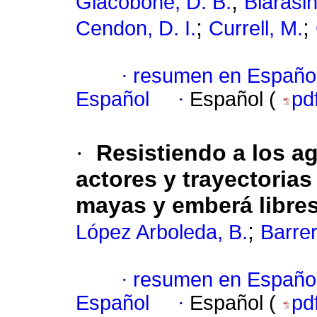
;
Giacobone, D. B.
Blarasin
;
;
Cendon, D. I.
Currell, M.
·
resumen en Españo
Español
·
Español (
pd
·
Resistiendo a los ag
actores y trayectorias
mayas y emberá libres
;
López Arboleda, B.
Barre
·
resumen en Españo
Español
·
Español (
pd