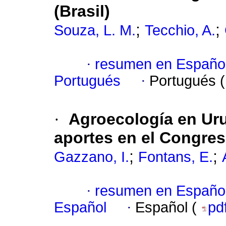
(Brasil)
;
;
Souza, L. M.
Tecchio, A.
·
resumen en Españo
Portugués
·
Portugués 
·
Agroecología en Uru
aportes en el Congre
;
;
Gazzano, I.
Fontans, E.
·
resumen en Españo
Español
·
Español (
pd