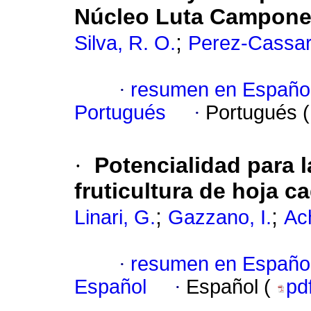
Núcleo Luta Campone
;
Silva, R. O.
Perez-Cassari
·
resumen en Españo
Portugués
·
Portugués 
·
Potencialidad para l
fruticultura de hoja 
;
;
Linari, G.
Gazzano, I.
Ac
·
resumen en Españo
Español
·
Español (
pd