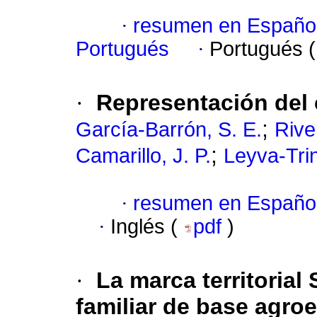
·
resumen en Españo
Portugués
·
Portugués 
·
Representación del 
;
García-Barrón, S. E.
Rive
;
Camarillo, J. P.
Leyva-Trin
·
resumen en Españo
·
Inglés (
pdf
)
·
La marca territorial
familiar de base agro