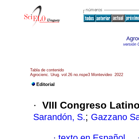
Agro
versión 
Tabla de contenido
Agrocienc. Urug. vol.26 no.nspe3 Montevideo 2022
Editorial
·
VIII Congreso Latin
;
Sarandón, S.
Gazzano San
·
texto en Español