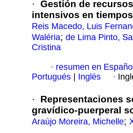
·
Gestión de recursos
intensivos en tiempo
Reis Macedo, Luis Ferna
;
Waléria
de Lima Pinto, S
Cristina
·
resumen en Españo
Portugués
|
Inglés
·
Ing
·
Representaciones so
gravídico-puerperal so
;
Araújo Moreira, Michelle