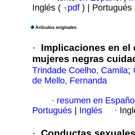
Inglés (
pdf
) | Portugués
Artículos originales
·
Implicaciones en el
mujeres negras cuida
;
Trindade Coelho, Camila
de Mello, Fernanda
·
resumen en Españo
Portugués
|
Inglés
·
Ing
·
Conductas sexuales 