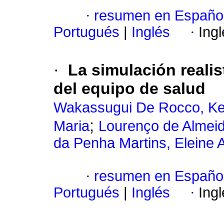
·
resumen en Españo
Portugués
|
Inglés
·
Ing
·
La simulación reali
del equipo de salud
Wakassugui De Rocco, Kel
;
Maria
Lourenço de Almeid
da Penha Martins, Eleine 
·
resumen en Españo
Portugués
|
Inglés
·
Ing