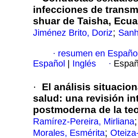
infecciones de trans
shuar de Taisha, Ecu
;
Jiménez Brito, Doriz
Sanh
·
resumen en Españo
Español
|
Inglés
·
Españ
·
El análisis situacio
salud: una revisión in
postmoderna de la te
Ramírez-Pereira, Mirliana
;
Morales, Esmérita
Oteiza-