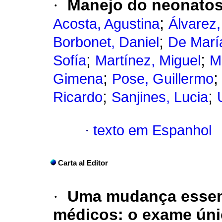
·
Manejo do neonatos 
;
Acosta, Agustina
Álvarez,
;
Borbonet, Daniel
De Marí
;
;
Sofía
Martínez, Miguel
M
;
Gimena
Pose, Guillermo
;
;
Ricardo
Sanjines, Lucia
·
texto em Espanhol
Carta al Editor
·
Uma mudança essenc
médicos: o exame ún