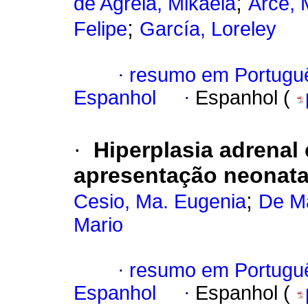
;
de Agrela, Mikaela
Arce, 
;
Felipe
García, Loreley
·
resumo em Portugu
Espanhol
·
Espanhol (
·
Hiperplasia adrenal
apresentação neonatal
;
Cesio, Ma. Eugenia
De M
Mario
·
resumo em Portugu
Espanhol
·
Espanhol (