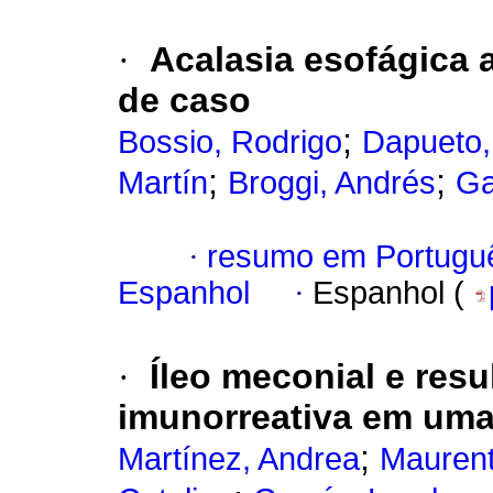
·
Acalasia esofágica 
de caso
;
Bossio, Rodrigo
Dapueto,
;
;
Martín
Broggi, Andrés
Ga
·
resumo em Portugu
Espanhol
·
Espanhol (
·
Íleo meconial e resu
imunorreativa em uma
;
Martínez, Andrea
Maurent