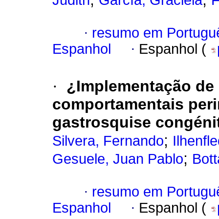
Judith
García, Graciela
F
·
resumo em Portugu
Espanhol
·
Espanhol (
·
¿Implementação de
comportamentais peri
gastrosquise congéni
;
Silvera, Fernando
Ilhenfl
;
Gesuele, Juan Pablo
Bott
·
resumo em Portugu
Espanhol
·
Espanhol (