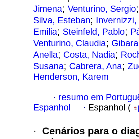
;
Jimena
Venturino, Sergio
;
Silva, Esteban
Invernizzi
;
;
Emilia
Steinfeld, Pablo
P
;
Venturino, Claudia
Gibara,
;
;
Anella
Costa, Nadia
Roch
;
;
Susana
Cabrera, Ana
Zu
Henderson, Karem
·
resumo em Portugu
Espanhol
·
Espanhol (
·
Cenários para o dia