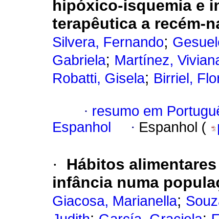
hipóxico-isquemia e i
terapêutica a recém-n
;
Silvera, Fernando
Gesuel
;
Gabriela
Martínez, Vivian
;
Robatti, Gisela
Birriel, Fl
·
resumo em Portugu
Espanhol
·
Espanhol (
·
Hábitos alimentares 
infância numa populaç
;
Giacosa, Marianella
Souz
;
;