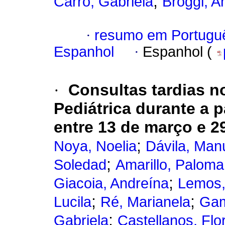
;
Carro, Gabriela
Broggi, A
·
resumo em Portugu
Espanhol
·
Espanhol (
·
Consultas tardias n
Pediátrica durante a
entre 13 de março e 2
;
Noya, Noelia
Dávila, Man
;
Soledad
Amarillo, Paloma
;
Giacoia, Andreína
Lemos, 
;
;
Lucila
Ré, Marianela
Gam
;
Gabriela
Castellanos, Flo