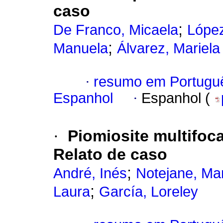
caso
;
De Franco, Micaela
López
;
Manuela
Álvarez, Mariela
·
resumo em Portugu
Espanhol
·
Espanhol (
·
Piomiosite multifoc
Relato de caso
;
André, Inés
Notejane, Mar
;
Laura
García, Loreley