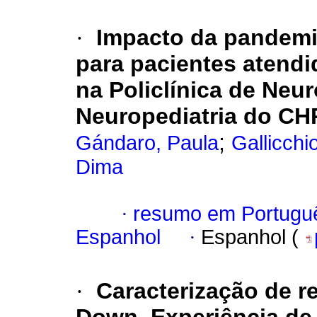
·
Impacto da pandemi
para pacientes atendi
na Policlínica de Neu
Neuropediatria do C
;
Gándaro, Paula
Gallicchi
Dima
·
resumo em Portugu
Espanhol
·
Espanhol (
·
Caracterização de 