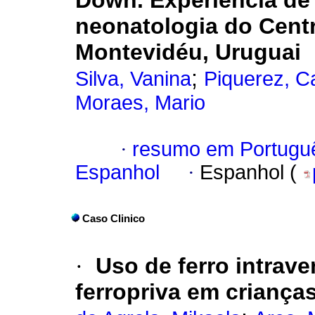
Down. Experiência de 
neonatologia do Centr
Montevidéu, Uruguai
;
Silva, Vanina
Piquerez, C
Moraes, Mario
·
resumo em Portugu
Espanhol
·
Espanhol (
Caso Clinico
·
Uso de ferro intrav
ferropriva em criança