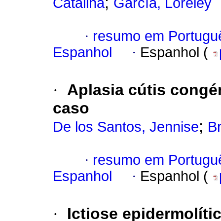
;
Catalina
García, Loreley
·
resumo em Portugu
Espanhol
·
Espanhol (
·
Aplasia cútis congé
caso
;
De los Santos, Jennise
Br
·
resumo em Portugu
Espanhol
·
Espanhol (
·
Ictiose epidermolít