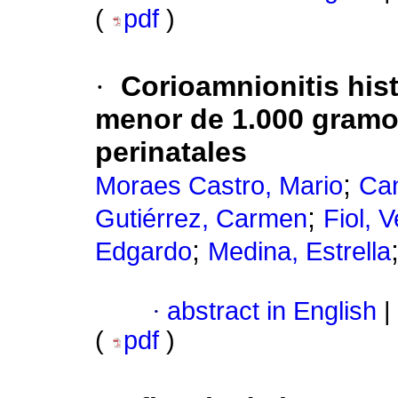
(
pdf
)
·
Corioamnionitis hist
menor de 1.000 gramos
perinatales
;
Moraes Castro, Mario
Can
;
Gutiérrez, Carmen
Fiol, 
;
Edgardo
Medina, Estrella
·
abstract in English
|
(
pdf
)