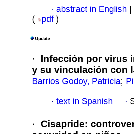
·
abstract in English
|
(
pdf
)
Update
·
Infección por virus 
y su vinculación con l
;
Barrios Godoy, Patricia
Pi
·
text in Spanish
·
·
Cisapride: controver