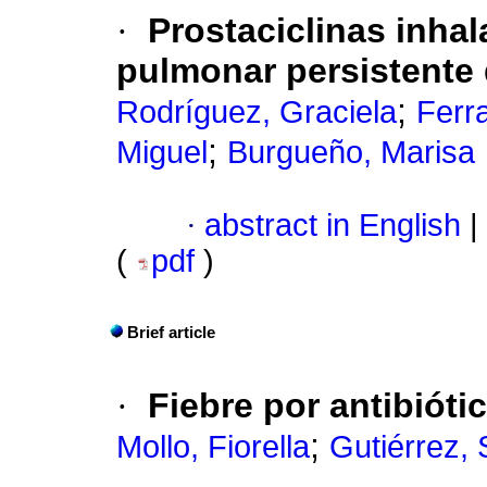
·
Prostaciclinas inhal
pulmonar persistente 
;
Rodríguez, Graciela
Ferra
;
Miguel
Burgueño, Marisa
·
abstract in English
|
(
pdf
)
Brief article
·
Fiebre por antibióti
;
Mollo, Fiorella
Gutiérrez, 