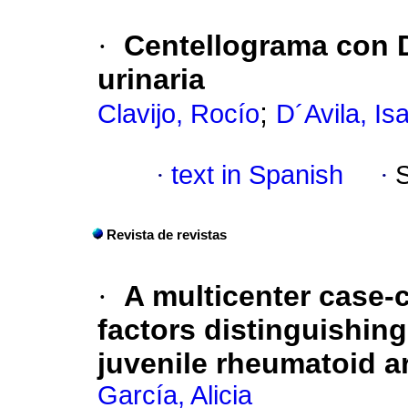
·
Centellograma con 
urinaria
;
Clavijo, Rocío
D´Avila, Is
·
text in Spanish
·
Revista de revistas
·
A multicenter case-c
factors distinguishin
juvenile rheumatoid ar
García, Alicia