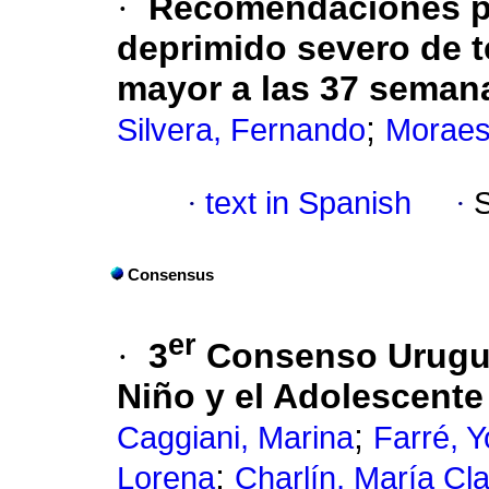
·
Recomendaciones par
deprimido severo de t
mayor a las 37 seman
;
Silvera, Fernando
Moraes
·
text in Spanish
·
Consensus
er
·
3
Consenso Uruguay
Niño y el Adolescente
;
Caggiani, Marina
Farré, 
;
Lorena
Charlín, María Cl