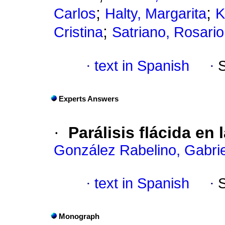
;
;
Carlos
Halty, Margarita
K
;
Cristina
Satriano, Rosario
·
text in Spanish
·
Experts Answers
·
Parálisis flácida en 
González Rabelino, Gabrie
·
text in Spanish
·
Monograph