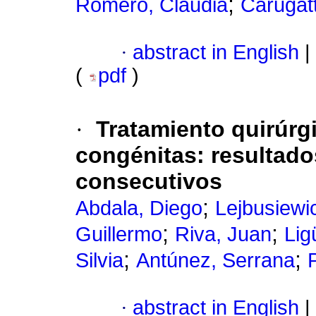
;
Romero, Claudia
Carugatt
·
abstract in English
|
(
pdf
)
·
Tratamiento quirúrgi
congénitas: resultad
consecutivos
;
Abdala, Diego
Lejbusiewi
;
;
Guillermo
Riva, Juan
Lig
;
;
Silvia
Antúnez, Serrana
·
abstract in English
|