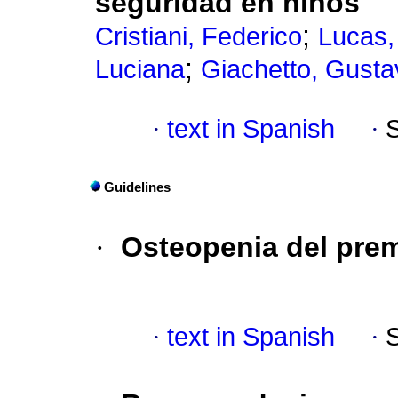
seguridad en niños
;
Cristiani, Federico
Lucas, 
;
Luciana
Giachetto, Gusta
·
text in Spanish
·
Guidelines
·
Osteopenia del pre
·
text in Spanish
·