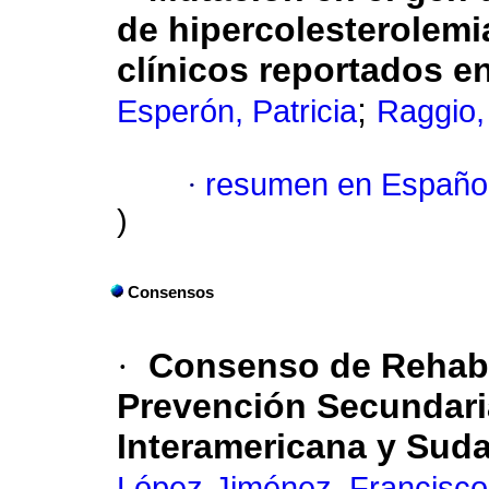
de hipercolesterolemi
clínicos reportados e
;
Esperón, Patricia
Raggio,
·
resumen en Españo
)
Consensos
·
Consenso de Rehabil
Prevención Secundari
Interamericana y Sud
López-Jiménez, Francisco