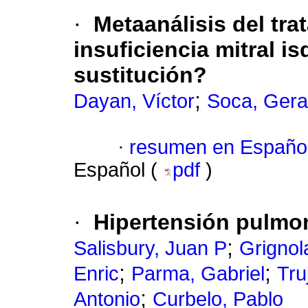
·
Metaanálisis del tra
insuficiencia mitral 
sustitución?
;
Dayan, Víctor
Soca, Gera
·
resumen en Españo
Español (
pdf
)
·
Hipertensión pulmon
;
Salisbury, Juan P
Grignol
;
;
Enric
Parma, Gabriel
Tru
;
Antonio
Curbelo, Pablo