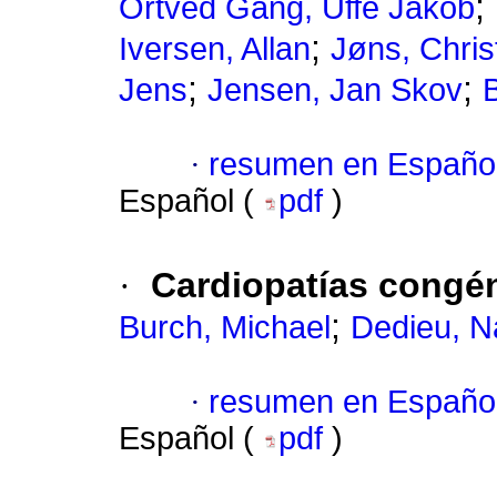
;
Ortved Gang, Uffe Jakob
;
Iversen, Allan
Jøns, Chris
;
;
Jens
Jensen, Jan Skov
·
resumen en Españo
Español (
pdf
)
·
Cardiopatías congén
;
Burch, Michael
Dedieu, N
·
resumen en Españo
Español (
pdf
)