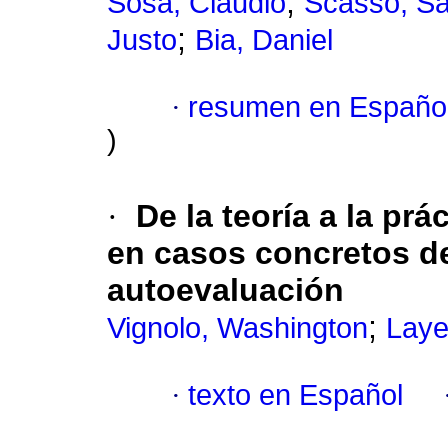
;
Sosa, Claudio
Scasso, Sa
;
Justo
Bia, Daniel
·
resumen en Españo
)
·
De la teoría a la pr
en casos concretos de 
autoevaluación
;
Vignolo, Washington
Laye
·
texto en Español