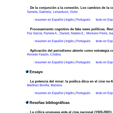
·
De la conjunción a la conexión. Los cambios de la 
;
Samela, Gabriela
Lenarduzzi, Victor
·
resumen en Español
|
Inglés
|
Portugués
·
texto en Es
·
Procesamiento cognitivo de fake news políticas. Rev
;
;
Paz García, Pamela A.
Danieli, Natalia E.
Moreano Freire, Isa
·
resumen en Español
|
Inglés
|
Portugués
·
texto en Es
·
Aplicación del periodismo abierto como estrategia c
Renedo Farpón, Cristina
·
resumen en Español
|
Inglés
|
Portugués
·
texto en Es
Ensayo
·
La potencia del mirar: la poética ética en el cine no-
Martínez Bonilla, Mariana
·
resumen en Español
|
Inglés
|
Portugués
·
texto en Es
Reseñas bibliográficas
·
La crítica uruguaya ante el cine nacional (1920-2001)