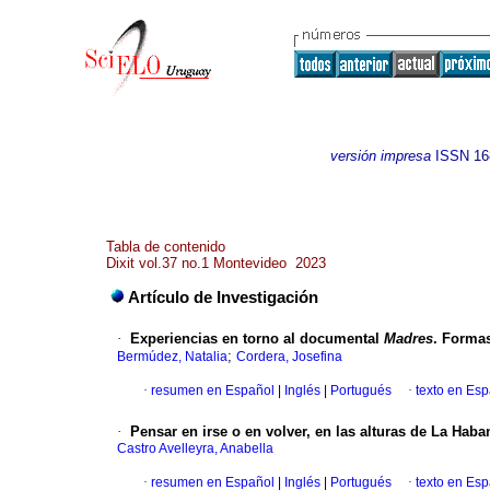
versión impresa
ISSN
16
Tabla de contenido
Dixit vol.37 no.1 Montevideo 2023
Artículo de Investigación
·
Experiencias en torno al documental
Madres
. Formas
;
Bermúdez, Natalia
Cordera, Josefina
·
resumen en Español
|
Inglés
|
Portugués
·
texto en Es
·
Pensar en irse o en volver, en las alturas de La Haba
Castro Avelleyra, Anabella
·
resumen en Español
|
Inglés
|
Portugués
·
texto en Es