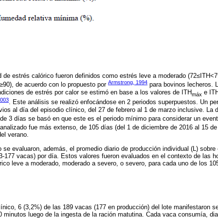
d de estrés calórico fueron definidos como estrés leve a moderado (72≤ITH<
Armstrong, 1994
≥90), de acuerdo con lo propuesto por
para bovinos lecheros. 
ndiciones de estrés por calor se estimó en base a los valores de ITH
e IT
máx
003
. Este análisis se realizó enfocándose en 2 periodos superpuestos. Un per
ios al día del episodio clínico, del 27 de febrero al 1 de marzo inclusive. La 
de 3 días se basó en que este es el periodo mínimo para considerar un evento
o analizado fue más extenso, de 105 días (del 1 de diciembre de 2016 al 15 d
el verano.
o se evaluaron, además, el promedio diario de producción individual (L) sobre
-177 vacas) por día. Estos valores fueron evaluados en el contexto de las ho
rico leve a moderado, moderado a severo, o severo, para cada uno de los 105
ínico, 6 (3,2%) de las 189 vacas (177 en producción) del lote manifestaron s
minutos luego de la ingesta de la ración matutina. Cada vaca consumía, dia