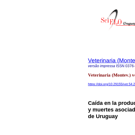
Veterinaria (Mont
versão impressa
ISSN
0376
Veterinaria (Montev.) 
https://doi.org/10.29155/vet.54.
Caída en la produ
y muertes asociad
de Uruguay