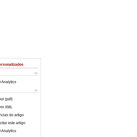
ersonalizados
 Analytics
ol (pdf)
 em XML
cias do artigo
itar este artigo
 Analytics