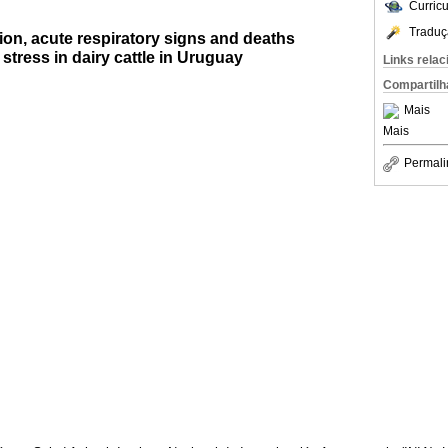
Curric
Traduç
ion, acute respiratory signs and deaths
stress in dairy cattle in Uruguay
Links rela
Compartilh
Mais
Mais
Permali