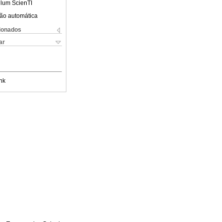
ulum ScienTI
ão automática
cionados
ar
nk