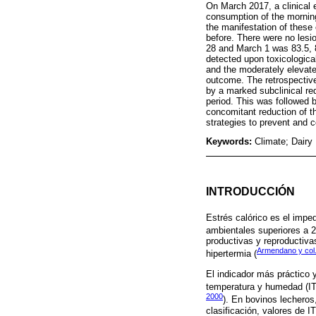
On March 2017, a clinical 
consumption of the mornin
the manifestation of these 
before. There were no les
28 and March 1 was 83.5, 8
detected upon toxicological
and the moderately elevated
outcome. The retrospective
by a marked subclinical red
period. This was followed 
concomitant reduction of th
strategies to prevent and 
Keywords:
Climate; Dairy
INTRODUCCIÓN
Estrés calórico es el imped
ambientales superiores a 2
productivas y reproductiva
Armendano y col.
hipertermia (
El indicador más práctico y
temperatura y humedad (ITH
2000
). En bovinos lecheros
clasificación, valores de 