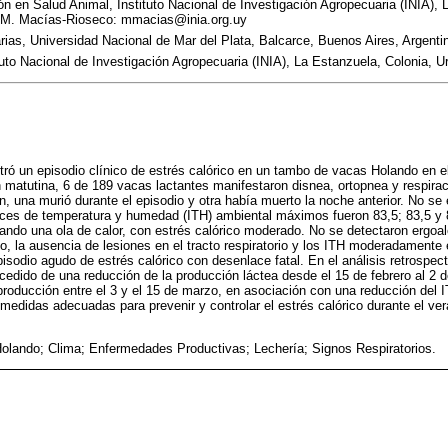
ón en Salud Animal, Instituto Nacional de Investigación Agropecuaria (INIA), 
 M. Macías-Rioseco: mmacias@inia.org.uy
rias, Universidad Nacional de Mar del Plata, Balcarce, Buenos Aires, Argenti
tuto Nacional de Investigación Agropecuaria (INIA), La Estanzuela, Colonia, U
ró un episodio clínico de estrés calórico en un tambo de vacas Holando en e
ón matutina, 6 de 189 vacas lactantes manifestaron disnea, ortopnea y respirac
, una murió durante el episodio y otra había muerto la noche anterior. No se 
ndices de temperatura y humedad (ITH) ambiental máximos fueron 83,5; 83,5 y 
cando una ola de calor, con estrés calórico moderado. No se detectaron ergoal
, la ausencia de lesiones en el tracto respiratorio y los ITH moderadamente
isodio agudo de estrés calórico con desenlace fatal. En el análisis retrospec
ecedido de una reducción de la producción láctea desde el 15 de febrero al 2
 producción entre el 3 y el 15 de marzo, en asociación con una reducción del 
edidas adecuadas para prevenir y controlar el estrés calórico durante el v
olando; Clima; Enfermedades Productivas; Lechería; Signos Respiratorios.