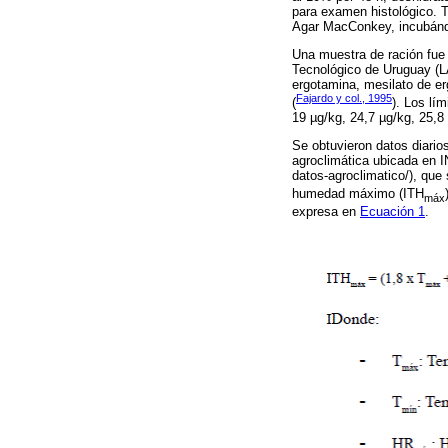
para examen histológico. 
Agar MacConkey, incubánd
Una muestra de ración fue
Tecnológico de Uruguay (LA
ergotamina, mesilato de erg
Fajardo y col., 1995
(
). Los lí
19 µg/kg, 24,7 µg/kg, 25,8
Se obtuvieron datos diari
agroclimática ubicada en I
datos-agroclimatico/), que
humedad máximo (ITH
máx
expresa en
Ecuación 1
.