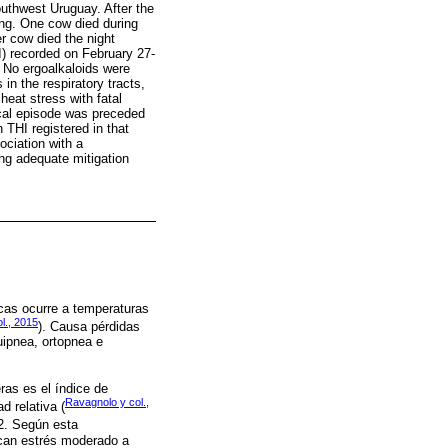
outhwest Uruguay. After the
ng. One cow died during
r cow died the night
) recorded on February 27-
 No ergoalkaloids were
in the respiratory tracts,
heat stress with fatal
ical episode was preceded
 THI registered in that
ociation with a
ing adequate mitigation
acas ocurre a temperaturas
l., 2015
). Causa pérdidas
uipnea, ortopnea e
ras es el índice de
Ravagnolo y col.,
 relativa (
72. Según esta
ican estrés moderado a