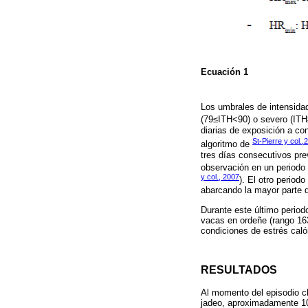
Ecuación 1
Los umbrales de intensida
(79≤ITH<90) o severo (ITH
diarias de exposición a co
St-Pierre y col.
,
2
algoritmo de
tres días consecutivos prev
observación en un periodo 
y col., 2007
). El otro period
abarcando la mayor parte d
Durante este último period
vacas en ordeñe (rango 163
condiciones de estrés caló
RESULTADOS
Al momento del episodio cl
jadeo, aproximadamente 10 