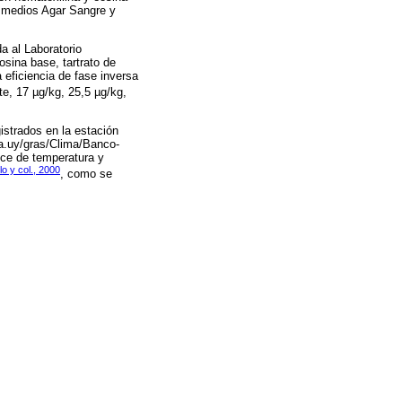
s medios Agar Sangre y
a al Laboratorio
sina base, tartrato de
a eficiencia de fase inversa
te, 17 µg/kg, 25,5 µg/kg,
strados en la estación
ia.uy/gras/Clima/Banco-
ice de temperatura y
o y col., 2000
, como se