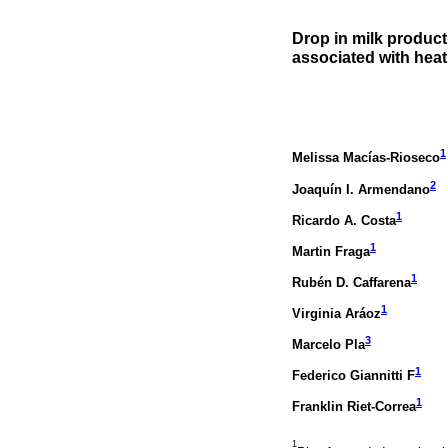
Drop in milk product
associated with heat 
1
Melissa Macías-Rioseco
2
Joaquín I. Armendano
1
Ricardo A. Costa
1
Martin Fraga
1
Rubén D. Caffarena
1
Virginia Aráoz
3
Marcelo Pla
1
Federico Giannitti F
1
Franklin Riet-Correa
1