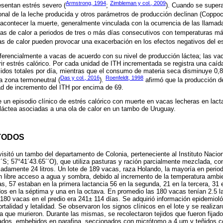
Armstrong, 1994
Zimbleman y col., 2009
esentan estrés severo (
;
). Cuando se supera
onal de la leche producida y otros parámetros de producción declinan (Coppo
ontecer la muerte, generalmente vinculada con la ocurrencia de las llamadas
olas de calor a periodos de tres o más días consecutivos con temperaturas 
las de calor pueden provocar una exacerbación en los efectos negativos del es
diferencialmente a vacas de acuerdo con su nivel de producción láctea; las v
rir estrés calórico. Por cada unidad de ITH incrementada se registra una caíd
lidos totales por día, mientras que el consumo de materia seca disminuye 0,
Das y col., 2016
Roenfeldt, 1998
a zona termoneutral (
).
afirmó que la producción d
ad de incremento del ITH por encima de 69.
e un episodio clínico de estrés calórico con muerte en vacas lecheras en lact
láctea asociadas a una ola de calor en un tambo de Uruguay.
TODOS
isitó un tambo del departamento de Colonia, perteneciente al Instituto Nacion
´S; 57°41´43.65´´O), que utiliza pasturas y ración parcialmente mezclada, co
damente 24 litros. Un lote de 189 vacas, raza Holando, la mayoría en period
n libre acceso a agua y sombra, debido al incremento de la temperatura ambie
s, 57 estaban en la primera lactancia 56 en la segunda, 21 en la tercera, 31 
 dos en la séptima y una en la octava. En promedio las 180 vacas tenían 2.5 l
s 180 vacas en el predio era 241± 114 días. Se adquirió información epidemiol
rtalidad y letalidad. Se observaron los signos clínicos en el lote y se realiz
 que murieron. Durante las mismas, se recolectaron tejidos que fueron fija
tados, embebidos en parafina, seccionados con micrótomo a 4 µm y teñidos c