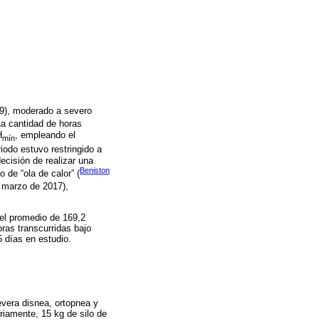
79), moderado a severo
La cantidad de horas
H
, empleando el
mín
iodo estuvo restringido a
decisión de realizar una
Beniston
 de “ola de calor” (
e marzo de 2017),
 el promedio de 169,2
ras transcurridas bajo
 días en estudio.
evera disnea, ortopnea y
riamente, 15 kg de silo de