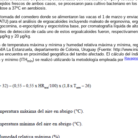
Tejidos frescos de ambos casos, se procesaron para cultivo bacteriano en lo
ose a 37ºC en aerobiosis.
 tomada del comedero donde se alimentaron las vacas el 1 de marzo y enviad
TU) para el análisis de ergoacaloides incluyendo maleato de ergonovina, ergo
ocornina, α-ergocriptina y ergocristina base, por cromatografía líquida de alt
mites de detección de cada uno de estos ergoalcaloides fueron, respectivamen
 µg/kg y 20 µg/kg.
os de temperatura máxima y mínima y humedad relativa máxima y mínima, regi
NIA La Estanzuela, departamento de Colonia, Uruguay (Fuente: http://www.in
 se encuentra en proximidad geográfica del tambo afectado. El cálculo del índ
Ravagnol
) y mínimo (ITH
) se realizó utilizando la metodología empleada por
mín