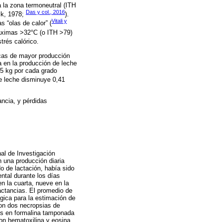
 la zona termoneutral (ITH
Das y col., 2016
ck, 1978;
).
Vitali y
 “olas de calor” (
máximas >32°C (o ITH >79)
trés calórico.
acas de mayor producción
a en la producción de leche
85 kg por cada grado
e leche disminuye 0,41
ancia, y pérdidas
al de Investigación
n una producción diaria
o de lactación, había sido
ntal durante los días
en la cuarta, nueve en la
actancias. El promedio de
ógica para la estimación de
aron dos necropsias de
dos en formalina tamponada
on hematoxilina y eosina