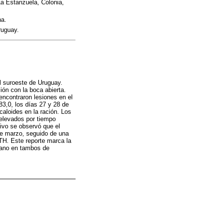
La Estanzuela, Colonia,
na.
ruguay.
l suroeste de Uruguay.
ión con la boca abierta.
encontraron lesiones en el
83,0, los días 27 y 28 de
caloides en la ración. Los
 elevados por tiempo
tivo se observó que el
 de marzo, seguido de una
ITH. Este reporte marca la
erano en tambos de