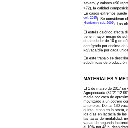
severo, y valores ≥90 repr
>72), la calidad composici
En casos extremos puede ac
col., 2015
). Se consideran 
Beniston y col., 2007
(
). Las o
El estrés calórico afecta 
tienen mayor riesgo de suf
de alrededor de 10 g de só
centígrado por encima de l
kg/vaca/día por cada unid
En este trabajo se describ
subclínicas de producción 
MATERIALES Y MÉ
El 1 de marzo de 2017 se v
Agropecuaria (34°21´12.99´
media por vaca de aproxima
movilizado a un potrero co
anteriores. De las 180 vaca
quinta, cinco en la sexta,
los días en lactacia de la
las tasas de morbilidad, mo
vacas de segunda lactancia
al 10% por 48 h, deshidra