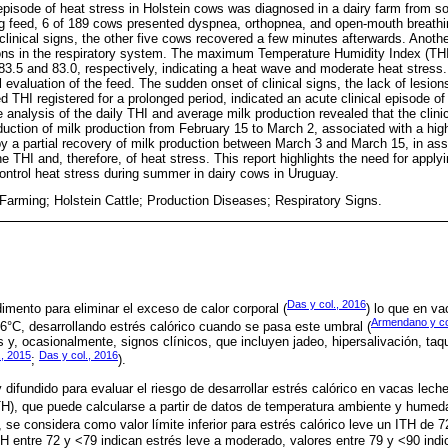
episode of heat stress in Holstein cows was diagnosed in a dairy farm from s
g feed, 6 of 189 cows presented dyspnea, orthopnea, and open-mouth breathi
clinical signs, the other five cows recovered a few minutes afterwards. Anothe
ions in the respiratory system. The maximum Temperature Humidity Index (THI
3.5 and 83.0, respectively, indicating a heat wave and moderate heat stress.
 evaluation of the feed. The sudden onset of clinical signs, the lack of lesions 
 THI registered for a prolonged period, indicated an acute clinical episode of 
 analysis of the daily THI and average milk production revealed that the clin
uction of milk production from February 15 to March 2, associated with a high
by a partial recovery of milk production between March 3 and March 15, in ass
e THI and, therefore, of heat stress. This report highlights the need for apply
control heat stress during summer in dairy cows in Uruguay.
 Farming; Holstein Cattle; Production Diseases; Respiratory Signs.
Das y col., 2016
imento para eliminar el exceso de calor corporal (
) lo que en v
Armendano y co
6°C, desarrollando estrés calórico cuando se pasa este umbral (
s y, ocasionalmente, signos clínicos, que incluyen jadeo, hipersalivación, taq
, 2015
Das y col., 2016
;
).
 difundido para evaluar el riesgo de desarrollar estrés calórico en vacas leche
), que puede calcularse a partir de datos de temperatura ambiente y humedad
, se considera como valor límite inferior para estrés calórico leve un ITH de 
ITH entre 72 y <79 indican estrés leve a moderado, valores entre 79 y <90 ind