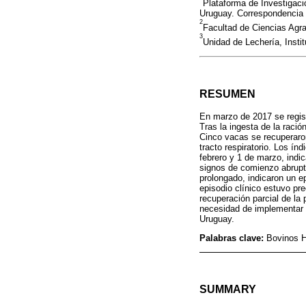
Plataforma de Investigaci
Uruguay. Correspondencia
2
Facultad de Ciencias Agra
3
Unidad de Lechería, Insti
RESUMEN
En marzo de 2017 se regist
Tras la ingesta de la raci
Cinco vacas se recuperaron
tracto respiratorio. Los í
febrero y 1 de marzo, indi
signos de comienzo abrupto
prolongado, indicaron un ep
episodio clínico estuvo pr
recuperación parcial de la
necesidad de implementar m
Uruguay.
Palabras clave:
Bovinos H
SUMMARY