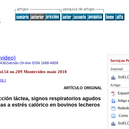
evideo)
Serviços P
-4362
versão On-line
ISSN
1688-4809
Journal
vol.54 no.209 Montevideo maio 2018
SciELO
209.1
Artigo
ARTÍCULO ORIGINAL
Espanh
cción láctea, signos respiratorios agudos
Artigo
as a estrés calórico en bovinos lecheros
Referên
Como c
SciELO