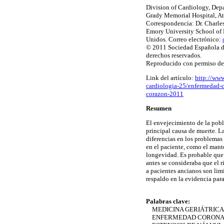
Division of Cardiology, Dep
Grady Memorial Hospital, At
Correspondencia: Dr. Charles
Emory University School of M
Unidos. Correo electrónico:
© 2011 Sociedad Española de
derechos reservados.
Reproducido con permiso de
Link del artículo:
http://www
cardiologia-25/enfermedad-
corazon-2011
Resumen
El envejecimiento de la pobl
principal causa de muerte. L
diferencias en los problemas 
en el paciente, como el mant
longevidad. Es probable que 
antes se consideraba que el 
a pacientes ancianos son lim
respaldo en la evidencia para
Palabras clave:
MEDICINA GERIÁTRICA
ENFERMEDAD CORONA