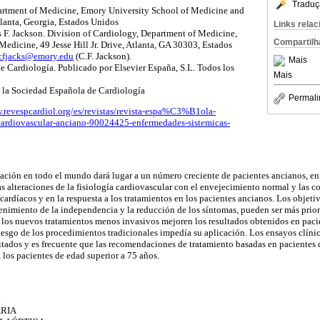
Traduç
artment of Medicine, Emory University School of Medicine and
lanta, Georgia, Estados Unidos
Links rela
 F. Jackson. Division of Cardiology, Department of Medicine,
Compartilh
edicine, 49 Jesse Hill Jr. Drive, Atlanta, GA 30303, Estados
cfjacks@emory.edu
(C.F. Jackson).
Mais
 Cardiología. Publicado por Elsevier España, S.L. Todos los
Mais
 la Sociedad Española de Cardiología
Permali
.revespcardiol.org/es/revistas/revista-espa%C3%B1ola-
cardiovascular-anciano-90024425-enfermedades-sistemicas-
ación en todo el mundo dará lugar a un número creciente de pacientes ancianos, en l
as alteraciones de la fisiología cardiovascular con el envejecimiento normal y las 
cardíacos y en la respuesta a los tratamientos en los pacientes ancianos. Los objetiv
enimiento de la independencia y la reducción de los síntomas, pueden ser más prior
los nuevos tratamientos menos invasivos mejoren los resultados obtenidos en paci
riesgo de los procedimientos tradicionales impedía su aplicación. Los ensayos clínic
itados y es frecuente que las recomendaciones de tratamiento basadas en pacientes
 los pacientes de edad superior a 75 años.
RIA