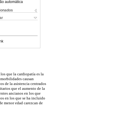
ão automática
cionados
ar
nk
os que la cardiopatía es la
comorbilidades causan
os de la asistencia centrados
itarios que el aumento de la
entes ancianos en los que
os en los que se ha incluido
 de menor edad carezcan de