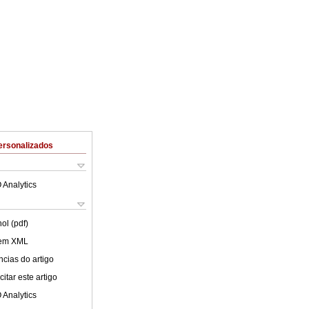
ersonalizados
 Analytics
ol (pdf)
 em XML
cias do artigo
itar este artigo
 Analytics