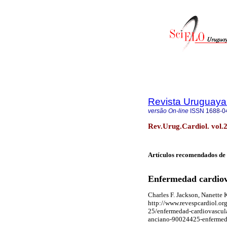
Revista Uruguaya
versão On-line
ISSN
1688-0
Rev.Urug.Cardiol. vol.
Artículos recomendados de 
Enfermedad cardiov
Charles F. Jackson, Nanette
http://www.revespcardiol.or
25/enfermedad-cardiovascul
anciano-90024425-enfermed