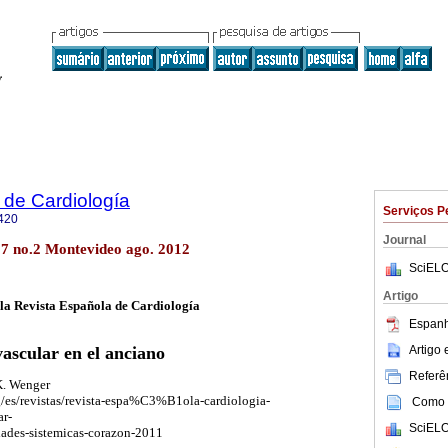
 de Cardiología
Serviços P
420
Journal
27 no.2 Montevideo ago. 2012
SciELO
Artigo
la Revista Española de Cardiología
Espanh
Artigo
ascular en el anciano
Referên
 K. Wenger
g/es/revistas/revista-espa%C3%B1ola-cardiologia-
Como c
ar-
SciELO
ades-sistemicas-corazon-2011