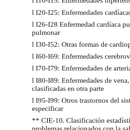
l I10-I15: Enfermedades hiperte
l I20-I25: Enfermedades cardíac
l I26-I28 Enfermedad cardíaca pu
pulmonar
l I30-I52: Otras formas de cardio
l I60-I69: Enfermedades cerebro
l I70-I79: Enfermedades de arteria
l I80-I89: Enfermedades de vena, 
clasificadas en otra parte
l I95-I99: Otros trastornos del sis
especificar
** CIE-10. Clasificación estadíst
problemas relacionados con la s