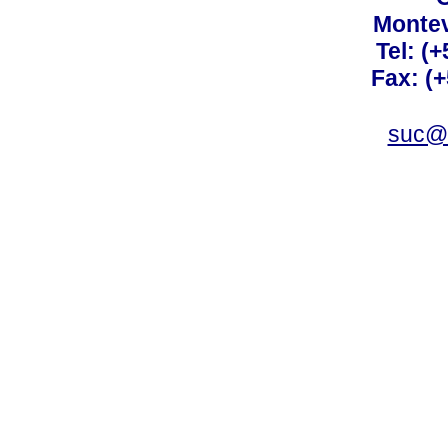
Montev
Tel: (
Fax: (
suc@a