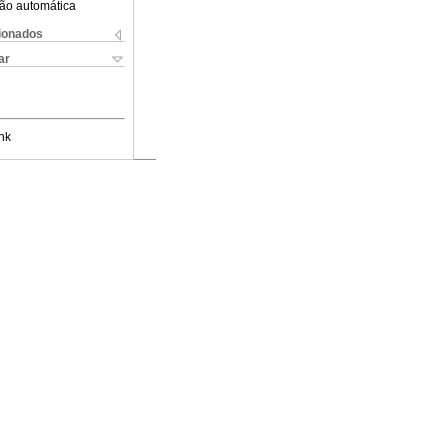
ão automática
cionados
ar
nk