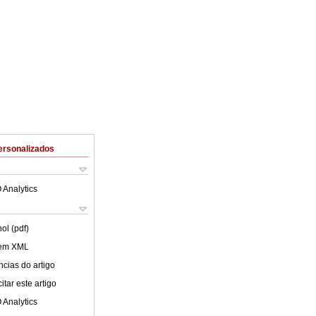
ersonalizados
 Analytics
ol (pdf)
 em XML
cias do artigo
tar este artigo
 Analytics