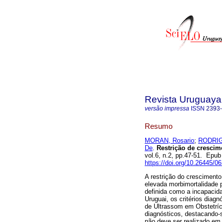
Revista Uruguaya 
versão impressa
ISSN
2393
Resumo
MORAN, Rosario
;
RODRIGU
De
.
Restrição de crescimen
vol.6, n.2, pp.47-51. Epu
https://doi.org/10.26445/06
A restrição do crescimento 
elevada morbimortalidade pe
definida como a incapacida
Uruguai, os critérios diag
de Ultrassom em Obstetríc
diagnósticos, destacando-
não deve ser realizado e