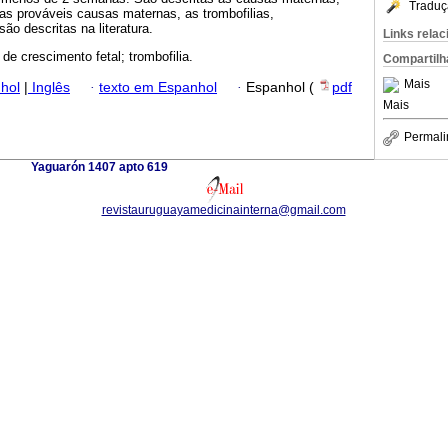
Traduç
e as prováveis causas maternas, as trombofilias,
são descritas na literatura.
Links rela
 de crescimento fetal; trombofilia.
Compartilh
Mais
hol
|
Inglês
·
texto em Espanhol
·
Espanhol (
pdf
Mais
Permali
Yaguarón 1407 apto 619
revistauruguayamedicinainterna@gmail.com