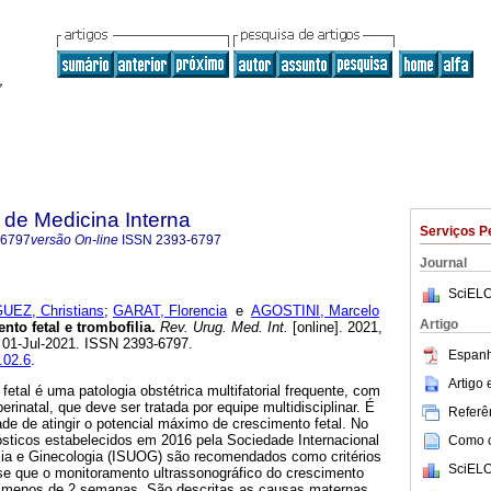
de Medicina Interna
Serviços P
-6797
versão On-line
ISSN
2393-6797
Journal
SciELO
EZ, Christians
;
GARAT, Florencia
e
AGOSTINI, Marcelo
Artigo
to fetal e trombofilia.
Rev. Urug. Med. Int.
[online]. 2021,
b 01-Jul-2021. ISSN 2393-6797.
Espanh
.02.6
.
Artigo
fetal é uma patologia obstétrica multifatorial frequente, com
rinatal, que deve ser tratada por equipe multidisciplinar. É
Referên
de de atingir o potencial máximo de crescimento fetal. No
nósticos estabelecidos em 2016 pela Sociedade Internacional
Como ci
ia e Ginecologia (ISUOG) são recomendados como critérios
SciELO
se que o monitoramento ultrassonográfico do crescimento
m menos de 2 semanas. São descritas as causas maternas,