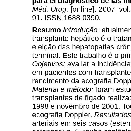
para el diagnóstico de las 
Méd. Urug.
[online]. 2007, vol
91. ISSN 1688-0390.
Resumo
Introdução:
atualmen
transplante hepático é o trat
eleição das hepatopatias crô
terminal. Este trabalho é o pr
Objetivos: a
valiar a incidênci
em pacientes com transplante
rendimento da ecografia Dopp
Material e método:
foram estu
transplantes de fígado realiz
1998 e novembro de 2001. To
ecografia Doppler.
Resultado
arteriais em seis casos (este