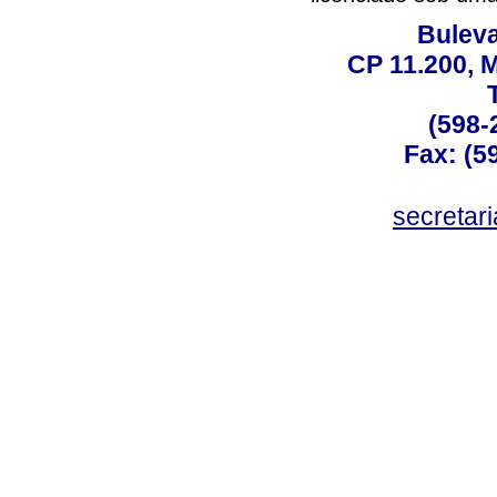
Buleva
CP 11.200, 
(598-
Fax: (59
secreta