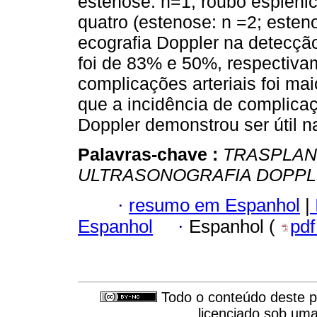
estenose: n=1; roubo esplênic
quatro (estenose: n =2; esteno
ecografia Doppler na detecção
foi de 83% e 50%, respectiv
complicações arteriais foi mai
que a incidência de complicaçõ
Doppler demonstrou ser útil 
Palavras-chave :
TRASPLAN
ULTRASONOGRAFIA DOPP
·
resumo em Espanhol
|
Espanhol
·
Espanhol (
pd
Todo o conteúdo deste pe
licenciado sob um