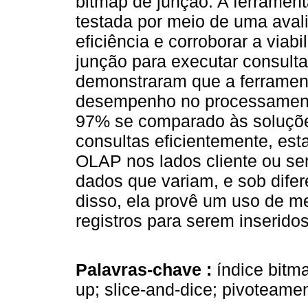
bitmap de junção. A ferramen
testada por meio de uma aval
eficiência e corroborar a viab
junção para executar consult
demonstraram que a ferramen
desempenho no processamento
97% se comparado às soluçõe
consultas eficientemente, es
OLAP nos lados cliente ou se
dados que variam, e sob dife
disso, ela provê um uso de m
registros para serem inserido
Palavras-chave :
índice bitma
up; slice-and-dice; pivoteame