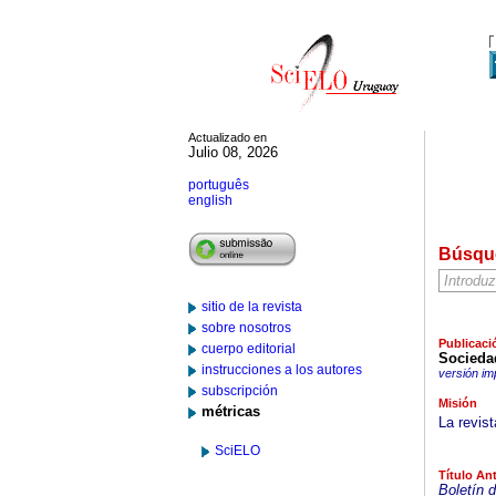
Actualizado en
Julio 08, 2026
português
english
Búsqu
sitio de la revista
sobre nosotros
Publicaci
cuerpo editorial
Socieda
instrucciones a los autores
versión im
subscripción
Misión
métricas
La revist
SciELO
Título Ant
Boletín 