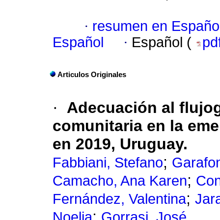
·
resumen en Españo
Español
·
Español (
pd
Articulos Originales
·
Adecuación al fluj
comunitaria en la eme
en 2019, Uruguay.
;
Fabbiani, Stefano
Garafon
;
Camacho, Ana Karen
Con
;
Fernández, Valentina
Jara
;
Noelia
Gorrasi, José