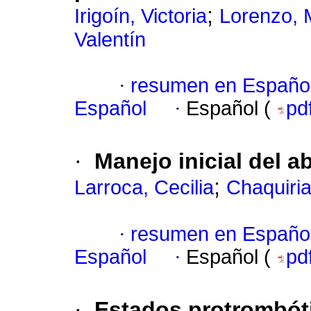
;
Irigoín, Victoria
Lorenzo, 
Valentín
·
resumen en Españo
Español
·
Español (
pd
·
Manejo inicial del a
;
Larroca, Cecilia
Chaquiria
·
resumen en Españo
Español
·
Español (
pd
·
Estados protrombót