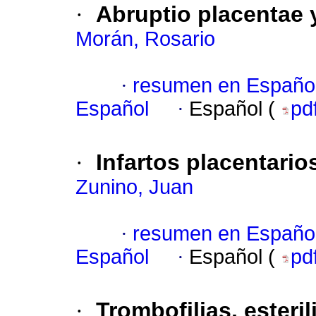
·
Abruptio placentae y
Morán, Rosario
·
resumen en Españo
Español
·
Español (
pd
·
Infartos placentario
Zunino, Juan
·
resumen en Españo
Español
·
Español (
pd
·
Trombofilias, esteril