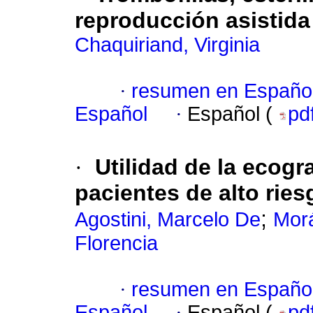
reproducción asistida
Chaquiriand, Virginia
·
resumen en Españo
Español
·
Español (
pd
·
Utilidad de la ecogr
pacientes de alto ries
;
Agostini, Marcelo De
Morá
Florencia
·
resumen en Españo
Español
·
Español (
pd