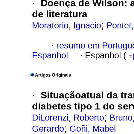
·
Doença de Wilson: a
de literatura
;
Moratorio, Ignacio
Pontet
·
resumo em Portugu
Espanhol
·
Espanhol (
Artigos Originais
·
Situaçãoatual da tr
diabetes tipo 1 do ser
;
DiLorenzi, Roberto
Bruno
;
Gerardo
Goñi, Mabel