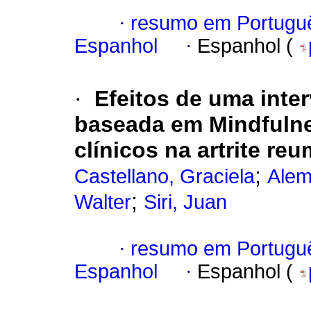
·
resumo em Portugu
Espanhol
·
Espanhol (
·
Efeitos de uma inte
baseada em Mindfuln
clínicos na artrite re
;
Castellano, Graciela
Alem
;
Walter
Siri, Juan
·
resumo em Portugu
Espanhol
·
Espanhol (