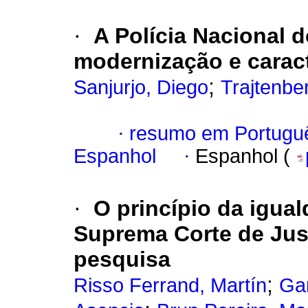
·
A Polícia Nacional d
modernização e caract
;
Sanjurjo, Diego
Trajtenbe
·
resumo em Portugu
Espanhol
·
Espanhol (
·
O princípio da igua
Suprema Corte de Jus
pesquisa
;
Risso Ferrand, Martín
Gar