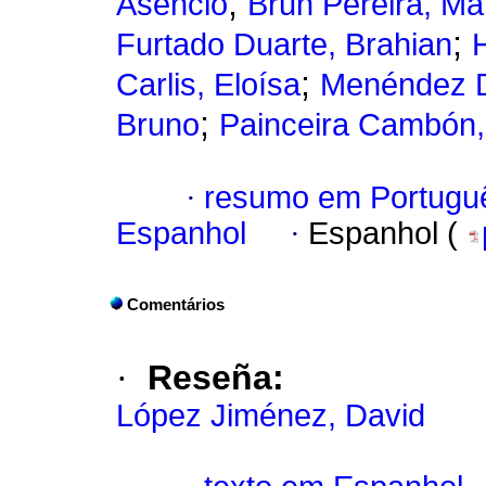
;
Asencio
Brun Pereira, Ma
;
Furtado Duarte, Brahian
;
Carlis, Eloísa
Menéndez D
;
Bruno
Painceira Cambón,
·
resumo em Portugu
Espanhol
·
Espanhol (
Comentários
·
Reseña:
López Jiménez, David