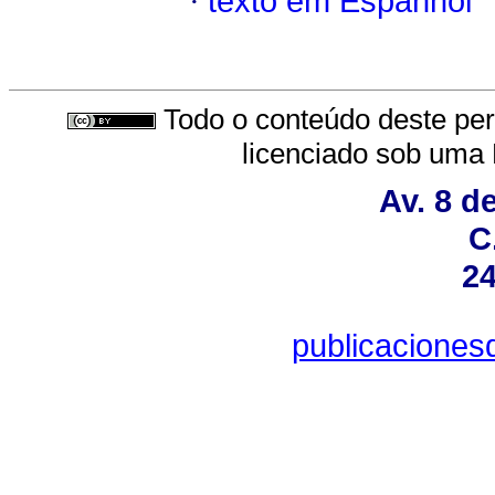
·
texto em Espanhol
Todo o conteúdo deste peri
licenciado sob uma
Av. 8 d
C
24
publicacione