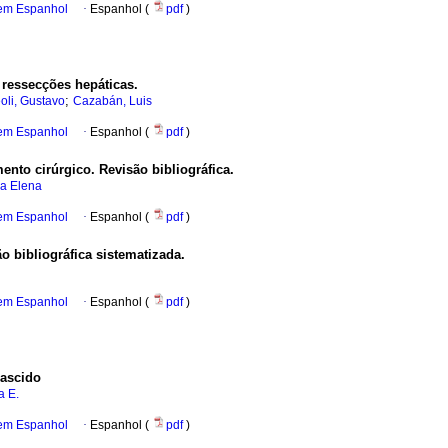
 em Espanhol
·
Espanhol (
pdf
)
 ressecções hepáticas.
;
oli, Gustavo
Cazabán, Luis
 em Espanhol
·
Espanhol (
pdf
)
mento cirúrgico. Revisão bibliográfica.
ia Elena
 em Espanhol
·
Espanhol (
pdf
)
o bibliográfica sistematizada.
 em Espanhol
·
Espanhol (
pdf
)
nascido
a E.
 em Espanhol
·
Espanhol (
pdf
)