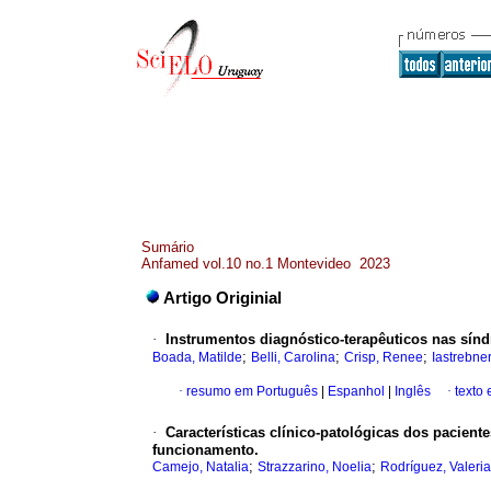
Sumário
Anfamed vol.10 no.1 Montevideo 2023
Artigo Originial
·
Instrumentos diagnóstico-terapêuticos nas sín
;
;
;
Boada, Matilde
Belli, Carolina
Crisp, Renee
Iastrebne
·
resumo em Português
|
Espanhol
|
Inglês
·
texto
·
Características clínico-patológicas dos pacie
funcionamento.
;
;
Camejo, Natalia
Strazzarino, Noelia
Rodríguez, Valeria