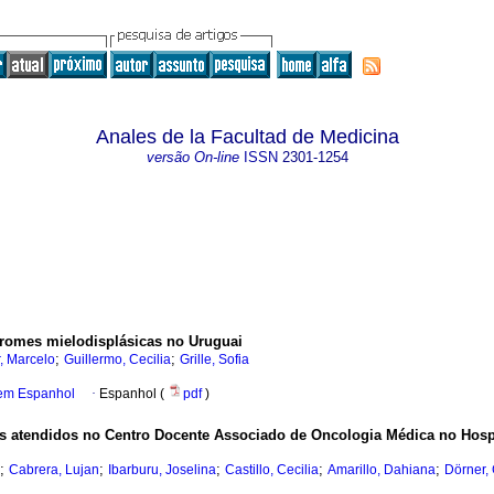
Anales de la Facultad de Medicina
versão On-line
ISSN
2301-1254
dromes mielodisplásicas no Uruguai
;
;
r, Marcelo
Guillermo, Cecilia
Grille, Sofia
 em Espanhol
·
Espanhol (
pdf
)
ntes atendidos no Centro Docente Associado de Oncologia Médica no Hosp
;
;
;
;
;
Cabrera, Lujan
Ibarburu, Joselina
Castillo, Cecilia
Amarillo, Dahiana
Dörner, 