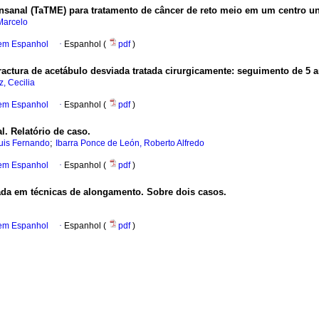
ansanal (TaTME) para tratamento de câncer de reto meio em um centro uni
Marcelo
 em Espanhol
·
Espanhol (
pdf
)
actura de acetábulo desviada tratada cirurgicamente: seguimento de 5 
, Cecilia
 em Espanhol
·
Espanhol (
pdf
)
l. Relatório de caso.
;
uis Fernando
Ibarra Ponce de León, Roberto Alfredo
 em Espanhol
·
Espanhol (
pdf
)
ada em técnicas de alongamento. Sobre dois casos.
 em Espanhol
·
Espanhol (
pdf
)