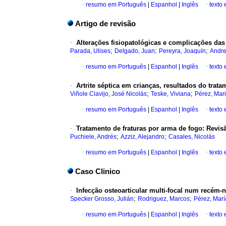
·
resumo em Português
|
Espanhol
|
Inglês
·
texto
Artigo de revisão
·
Alterações fisiopatológicas e complicações das
;
;
;
Parada, Ulises
Delgado, Juan
Pereyra, Joaquín
Andre
·
resumo em Português
|
Espanhol
|
Inglês
·
texto
·
Artrite séptica em crianças, resultados do trata
;
;
Viñole Clavijo, José Nicolás
Teske, Viviana
Pérez, Mar
·
resumo em Português
|
Espanhol
|
Inglês
·
texto
·
Tratamento de fraturas por arma de fogo: Revisã
;
;
Puchiele, Andrés
Azziz, Alejandro
Casales, Nicolás
·
resumo em Português
|
Espanhol
|
Inglês
·
texto
Caso Clinico
·
Infecção osteoarticular multi-focal num recém-
;
;
Specker Grosso, Julián
Rodriguez, Marcos
Pérez, Marí
·
resumo em Português
|
Espanhol
|
Inglês
·
texto