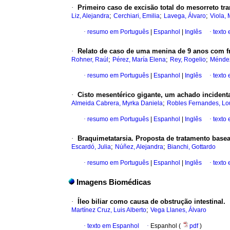
·
Primeiro caso de excisão total do mesorreto tr
;
;
;
Liz, Alejandra
Cerchiari, Emilia
Lavega, Álvaro
Viola, 
·
resumo em Português
|
Espanhol
|
Inglês
·
texto
·
Relato de caso de uma menina de 9 anos com fr
;
;
;
Rohner, Raúl
Pérez, María Elena
Rey, Rogelio
Méndez
·
resumo em Português
|
Espanhol
|
Inglês
·
texto
·
Cisto mesentérico gigante, um achado incidenta
;
Almeida Cabrera, Myrka Daniela
Robles Fernandes, Lo
·
resumo em Português
|
Espanhol
|
Inglês
·
texto
·
Braquimetatarsia. Proposta de tratamento base
;
;
Escardó, Julia
Núñez, Alejandra
Bianchi, Gottardo
·
resumo em Português
|
Espanhol
|
Inglês
·
texto
Imagens Biomédicas
·
Íleo biliar como causa de obstrução intestinal.
;
Martínez Cruz, Luis Alberto
Vega Llanes, Álvaro
·
texto em Espanhol
·
Espanhol (
pdf
)