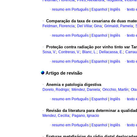
Feldman, Florencia
Pires, Alexandra
Nogueira, Victoria
·
resumo em Português
|
Espanhol
|
Inglês
·
texto
·
Comparação da taxa de cesariana de duas mate
;
;
;
Feldman, Florencia
Del Villar, Gina
Grimaldi, Pamela
·
resumo em Português
|
Espanhol
|
Inglês
·
texto
·
Proteção contra radiação por vinho tinto var T
;
;
;
;
Sosa, V.
Contreras, V.
Blanc, L.
Dellacassa, E.
Carrau,
·
resumo em Português
|
Espanhol
|
Inglês
·
texto
Artigo de revisão
·
Anemia e patologia digestiva
;
;
;
Dorelo, Rodrigo
Méndez, Daniela
Oricchio, Martín
Ola
·
resumo em Português
|
Espanhol
|
Inglês
·
texto
·
Revisão da literatura para determinar a qualida
;
Mendez, Cecilia
Pagano, Ignacio
·
resumo em Português
|
Espanhol
|
Inglês
·
texto
·
Fraturas metafisárias do rádio distal deslocad