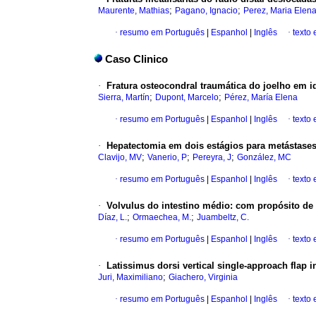
;
;
Maurente, Mathias
Pagano, Ignacio
Perez, Maria Elen
·
resumo em Português
|
Espanhol
|
Inglês
·
texto
Caso Clinico
·
Fratura osteocondral traumática do joelho em i
;
;
Sierra, Martín
Dupont, Marcelo
Pérez, María Elena
·
resumo em Português
|
Espanhol
|
Inglês
·
texto
·
Hepatectomia em dois estágios para metástases 
;
;
;
Clavijo, MV
Vanerio, P
Pereyra, J
González, MC
·
resumo em Português
|
Espanhol
|
Inglês
·
texto
·
Volvulus do intestino médio: com propósito de 
;
;
Díaz, L.
Ormaechea, M.
Juambeltz, C.
·
resumo em Português
|
Espanhol
|
Inglês
·
texto
·
Latissimus dorsi vertical single-approach flap 
;
Juri, Maximiliano
Giachero, Virginia
·
resumo em Português
|
Espanhol
|
Inglês
·
texto