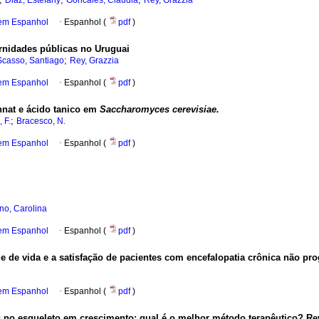
Diaz, Estefany
Goncales, Claudia
Rey, Grazzia
 em Espanhol
·
Espanhol (
pdf
)
rnidades públicas no Uruguai
;
Scasso, Santiago
Rey, Grazzia
 em Espanhol
·
Espanhol (
pdf
)
annat e ácido tanico em
Saccharomyces cerevisiae.
;
 F.
Bracesco, N.
 em Espanhol
·
Espanhol (
pdf
)
no, Carolina
 em Espanhol
·
Espanhol (
pdf
)
de de vida e a satisfação de pacientes com encefalopatia crônica não pro
 em Espanhol
·
Espanhol (
pdf
)
as no esqueleto em crescimento: qual é o melhor método terapêutico? Rev