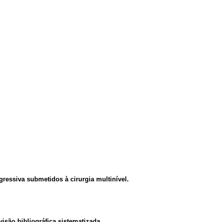
gressiva submetidos à cirurgia multinível.
isão bibliográfica sistematizada