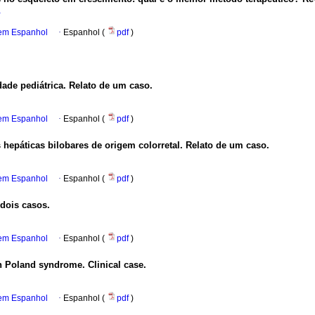
a
 em Espanhol
·
Espanhol (
pdf
)
dade pediátrica. Relato de um caso.
 em Espanhol
·
Espanhol (
pdf
)
hepáticas bilobares de origem colorretal. Relato de um caso.
 em Espanhol
·
Espanhol (
pdf
)
dois casos.
 em Espanhol
·
Espanhol (
pdf
)
in Poland syndrome. Clinical case.
 em Espanhol
·
Espanhol (
pdf
)