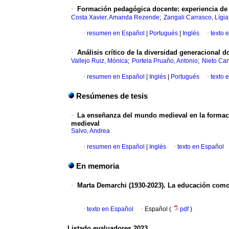
·
Formación pedagógica docente: experiencia de 
;
Costa Xavier, Amanda Rezende
Zangali Carrasco, Lígi
·
resumen en Español
|
Portugués
|
Inglés
·
texto 
·
Análisis crítico de la diversidad generacional d
;
;
Vallejo Ruiz, Mónica
Portela Pruaño, Antonio
Nieto Can
·
resumen en Español
|
Inglés
|
Portugués
·
texto 
Resúmenes de tesis
·
La enseñanza del mundo medieval en la formaci
medieval
Salvo, Andrea
·
resumen en Español
|
Inglés
·
texto en Español
En memoria
·
Marta Demarchi (1930-2023). La educación com
·
texto en Español
·
Español (
pdf
)
Listado evaluadores 2023