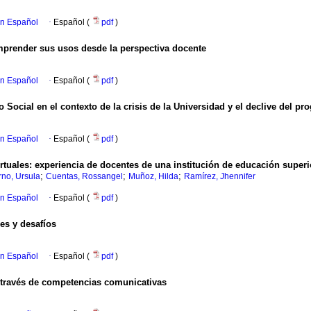
en Español
·
Español (
pdf
)
omprender sus usos desde la perspectiva docente
en Español
·
Español (
pdf
)
Social en el contexto de la crisis de la Universidad y el declive del pr
en Español
·
Español (
pdf
)
rtuales: experiencia de docentes de una institución de educación superi
;
;
;
no, Ursula
Cuentas, Rossangel
Muñoz, Hilda
Ramírez, Jhennifer
en Español
·
Español (
pdf
)
es y desafíos
en Español
·
Español (
pdf
)
 través de competencias comunicativas