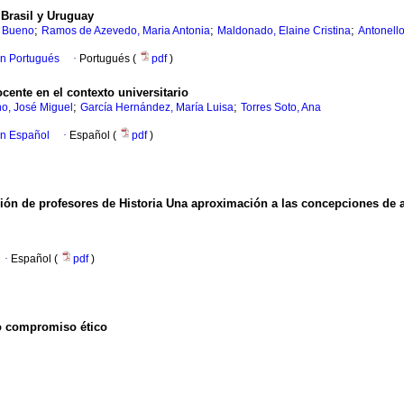
Brasil y Uruguay
;
;
;
a Bueno
Ramos de Azevedo, Maria Antonia
Maldonado, Elaine Cristina
Antonello
en Portugués
·
Portugués (
pdf
)
ocente en el contexto universitario
;
;
o, José Miguel
García Hernández, María Luisa
Torres Soto, Ana
en Español
·
Español (
pdf
)
ón de profesores de Historia Una aproximación a las concepciones de 
·
Español (
pdf
)
o compromiso ético