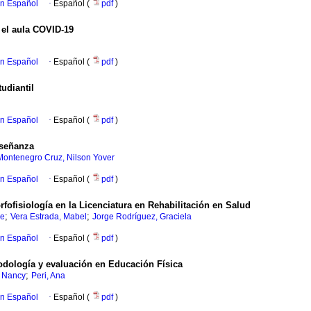
en Español
·
Español (
pdf
)
 el aula COVID-19
en Español
·
Español (
pdf
)
tudiantil
en Español
·
Español (
pdf
)
nseñanza
Montenegro Cruz, Nilson Yover
en Español
·
Español (
pdf
)
rfofisiología en la Licenciatura en Rehabilitación en Salud
;
;
ne
Vera Estrada, Mabel
Jorge Rodríguez, Graciela
en Español
·
Español (
pdf
)
todología y evaluación en Educación Física
;
, Nancy
Peri, Ana
en Español
·
Español (
pdf
)