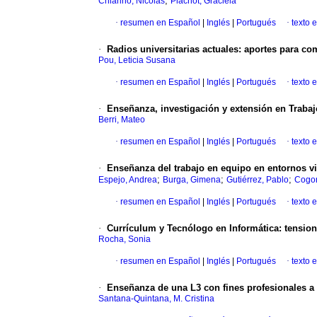
;
Chiarino, Nicolás
Plachot, Graciela
·
resumen en Español
|
Inglés
|
Portugués
·
texto 
·
Radios universitarias actuales: aportes para c
Pou, Leticia Susana
·
resumen en Español
|
Inglés
|
Portugués
·
texto 
·
Enseñanza, investigación y extensión en Trabajo 
Berri, Mateo
·
resumen en Español
|
Inglés
|
Portugués
·
texto 
·
Enseñanza del trabajo en equipo en entornos vi
;
;
;
Espejo, Andrea
Burga, Gimena
Gutiérrez, Pablo
Cogor
·
resumen en Español
|
Inglés
|
Portugués
·
texto 
·
Currículum y Tecnólogo en Informática: tension
Rocha, Sonia
·
resumen en Español
|
Inglés
|
Portugués
·
texto 
·
Enseñanza de una L3 con fines profesionales a
Santana-Quintana, M. Cristina