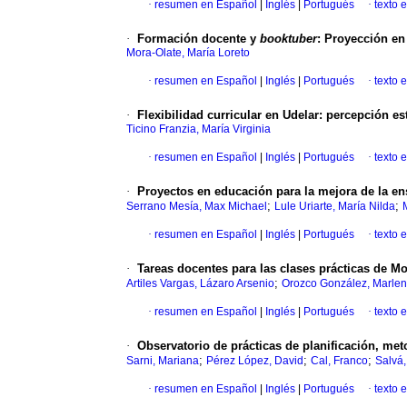
·
resumen en Español
|
Inglés
|
Portugués
·
texto 
·
Formación docente y
booktuber
: Proyección en
Mora-Olate, María Loreto
·
resumen en Español
|
Inglés
|
Portugués
·
texto 
·
Flexibilidad curricular en Udelar: percepción es
Ticino Franzia, María Virginia
·
resumen en Español
|
Inglés
|
Portugués
·
texto 
·
Proyectos en educación para la mejora de la e
;
;
Serrano Mesía, Max Michael
Lule Uriarte, María Nilda
·
resumen en Español
|
Inglés
|
Portugués
·
texto 
·
Tareas docentes para las clases prácticas de Mo
;
Artiles Vargas, Lázaro Arsenio
Orozco González, Marle
·
resumen en Español
|
Inglés
|
Portugués
·
texto 
·
Observatorio de prácticas de planificación, me
;
;
;
Sarni, Mariana
Pérez López, David
Cal, Franco
Salvá
·
resumen en Español
|
Inglés
|
Portugués
·
texto 