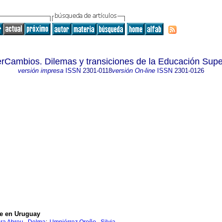
erCambios. Dilemas y transiciones de la Educación Supe
versión impresa
ISSN
2301-0118
versión On-line
ISSN
2301-0126
te en Uruguay
;