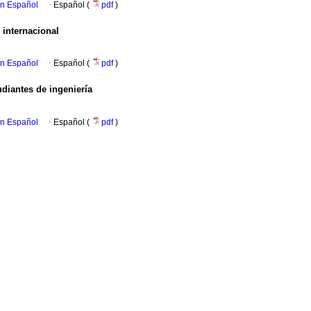
en Español
·
Español (
pdf
)
 internacional
en Español
·
Español (
pdf
)
udiantes de ingeniería
en Español
·
Español (
pdf
)