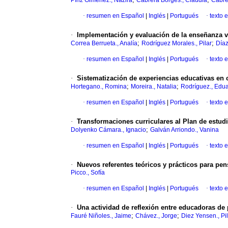
Píriz Giménez., Nazira
Cabrera Borges., Claudia
Cabre
·
resumen en Español
|
Inglés
|
Portugués
·
texto 
·
Implementación y evaluación de la enseñanza vi
;
;
Correa Berrueta., Analía
Rodríguez Morales., Pilar
Díaz
·
resumen en Español
|
Inglés
|
Portugués
·
texto 
·
Sistematización de experiencias educativas en 
;
;
Hortegano., Romina
Moreira., Natalia
Rodríguez., Edu
·
resumen en Español
|
Inglés
|
Portugués
·
texto 
·
Transformaciones curriculares al Plan de estud
;
Dolyenko Cámara., Ignacio
Galván Arriondo., Vanina
·
resumen en Español
|
Inglés
|
Portugués
·
texto 
·
Nuevos referentes teóricos y prácticos para pens
Picco., Sofía
·
resumen en Español
|
Inglés
|
Portugués
·
texto 
·
Una actividad de reflexión entre educadoras de
;
;
Fauré Niñoles., Jaime
Chávez., Jorge
Diez Yensen., Pi