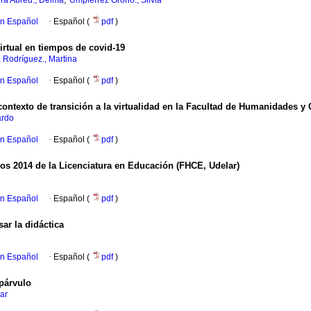
ra Abreu., Delma
Umpiérrez Oroño., Silvia
en Español
·
Español (
pdf
)
rtual en tiempos de covid-19
 Rodríguez., Martina
en Español
·
Español (
pdf
)
contexto de transición a la virtualidad en la Facultad de Humanidades y
ardo
en Español
·
Español (
pdf
)
ios 2014 de la Licenciatura en Educación (FHCE, Udelar)
en Español
·
Español (
pdf
)
ar la didáctica
en Español
·
Español (
pdf
)
 párvulo
lar