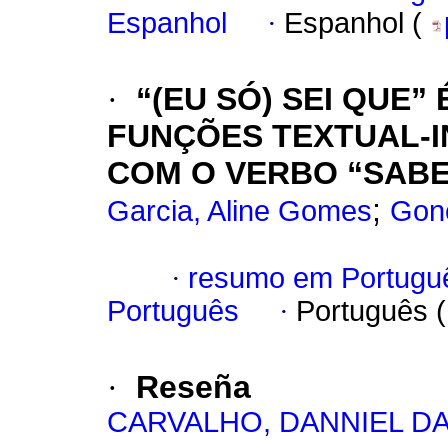
Espanhol
·
Espanhol (
·
“(EU SÓ) SEI QUE
FUNÇÕES TEXTUAL-
COM O VERBO “SAB
;
Garcia, Aline Gomes
Gonç
·
resumo em Portugu
Português
·
Português 
·
Reseña
CARVALHO, DANNIEL DA