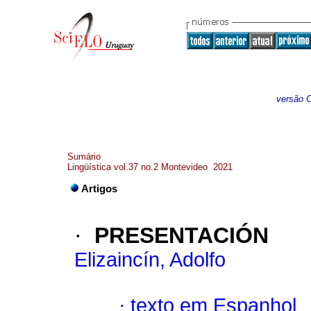
versão O
Sumário
Lingüística vol.37 no.2 Montevideo 2021
Artigos
·
PRESENTACIÓN
Elizaincín, Adolfo
·
texto em Espanhol