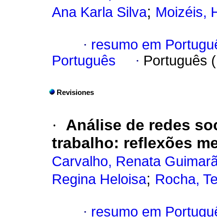
;
Ana Karla Silva
Moizéis, 
·
resumo em Portugu
Português
·
Português 
Revisiones
·
Análise de redes so
trabalho: reflexões m
Carvalho, Renata Guimar
;
Regina Heloisa
Rocha, Te
·
resumo em Portugu