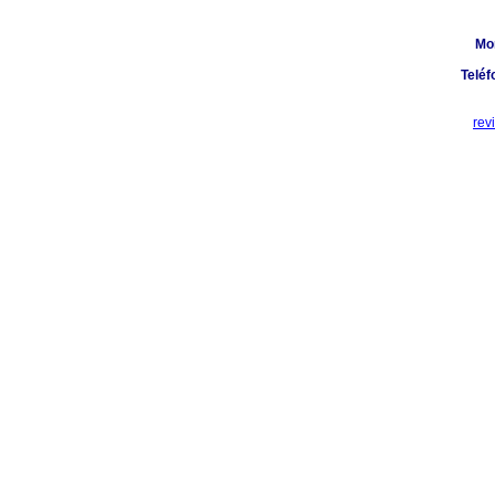
Mo
Teléf
rev