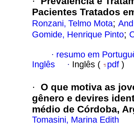
·
Prevalência e Trata
Pacientes Tratados e
;
Ronzani, Telmo Mota
And
;
Gomide, Henrique Pinto
C
·
resumo em Portugu
Inglês
·
Inglês (
pdf
)
·
O que motiva as jove
gênero e devires iden
médio de Córdoba, Ar
Tomasini, Marina Edith