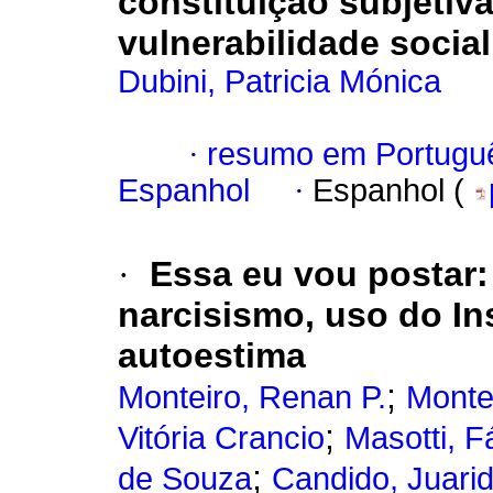
constituição subjetiv
vulnerabilidade social
Dubini, Patricia Mónica
·
resumo em Portugu
Espanhol
·
Espanhol (
·
Essa eu vou postar:
narcisismo, uso do I
autoestima
;
Monteiro, Renan P.
Monte
;
Vitória Crancio
Masotti, F
;
de Souza
Candido, Juari