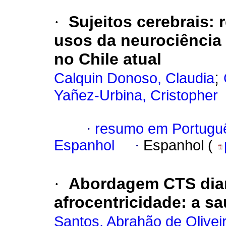
·
Sujeitos cerebrais: 
usos da neurociência 
no Chile atual
;
Calquin Donoso, Claudia
Yañez-Urbina, Cristopher
·
resumo em Portugu
Espanhol
·
Espanhol (
·
Abordagem CTS dian
afrocentricidade: a s
Santos, Abrahão de Olivei