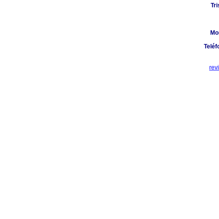
Tr
Mo
Teléf
rev