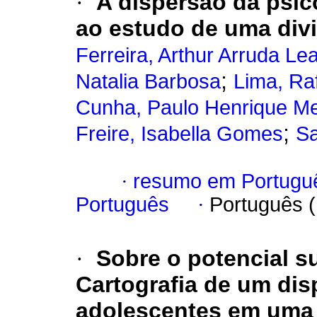
·
A dispersão da psic
ao estudo de uma divi
Ferreira, Arthur Arruda Lea
;
Natalia Barbosa
Lima, Ra
Cunha, Paulo Henrique M
;
Freire, Isabella Gomes
Sa
·
resumo em Portugu
Português
·
Português 
·
Sobre o potencial su
Cartografia de um dis
adolescentes em uma 