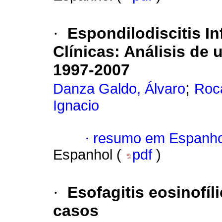
·
Espondilodiscitis In
Clínicas: Análisis de 
1997-2007
;
Danza Galdo, Álvaro
Roc
Ignacio
·
resumo em Espanho
Espanhol (
pdf
)
·
Esofagitis eosinofíl
casos