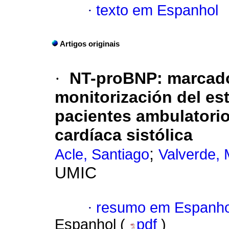
·
texto em Espanhol
Artigos originais
·
NT-proBNP: marcador
monitorización del est
pacientes ambulatorio
cardíaca sistólica
;
Acle, Santiago
Valverde, 
UMIC
·
resumo em Espanho
Espanhol (
pdf
)