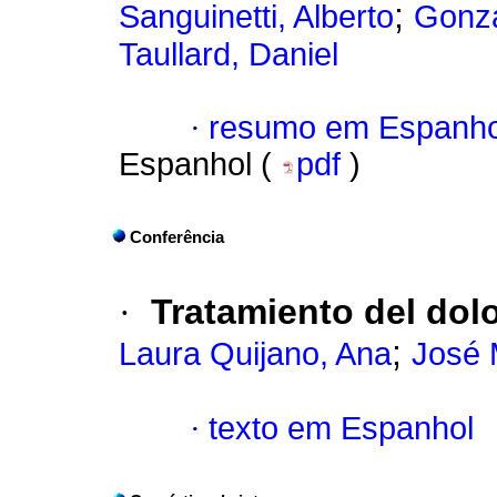
;
Sanguinetti, Alberto
Gonzá
Taullard, Daniel
·
resumo em Espanho
Espanhol (
pdf
)
Conferência
·
Tratamiento del dol
;
Laura Quijano, Ana
José 
·
texto em Espanhol