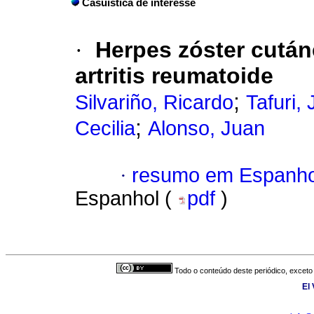
Casuística de interesse
·
Herpes zóster cutá
artritis reumatoide
;
Silvariño, Ricardo
Tafuri,
;
Cecilia
Alonso, Juan
·
resumo em Espanho
Espanhol (
pdf
)
Todo o conteúdo deste periódico, exceto 
El