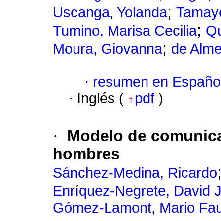
;
Uscanga, Yolanda
Tamayo
;
Tumino, Marisa Cecilia
Qu
;
Moura, Giovanna
de Alme
·
resumen en Españo
·
Inglés (
pdf
)
·
Modelo de comunica
hombres
Sánchez-Medina, Ricardo
Enríquez-Negrete, David J
Gómez-Lamont, Mario Fau