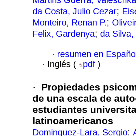
Martins Guerra, Valeschk
;
da Costa, Julio Cezar
Eis
;
Monteiro, Renan P.
Olive
;
Felix, Gardenya
da Silva,
·
resumen en Españo
·
Inglés (
pdf
)
·
Propiedades psicomé
de una escala de auto
estudiantes universit
latinoamericanos
;
Dominguez-Lara, Sergio