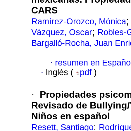
CARS
Ramírez-Orozco, Mónica
;
Vázquez, Oscar
Robles-
Bargalló-Rocha, Juan Enr
·
resumen en Españo
·
Inglés (
pdf
)
·
Propiedades psicomé
Revisado de Bullying/
Niños en español
;
Resett, Santiago
Rodrígu