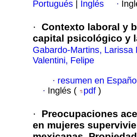
Portugués
|
Inglés
·
Ing
·
Contexto laboral y bi
capital psicológico y 
Gabardo-Martins, Larissa 
Valentini, Felipe
·
resumen en Españo
·
Inglés (
pdf
)
·
Preocupaciones acer
en mujeres supervivi
mexicanas. Propiedade