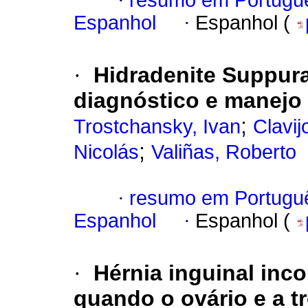
·
resumo em Portugu
Espanhol
·
Espanhol (
·
Hidradenite Suppura
diagnóstico e manejo 
;
Trostchansky, Ivan
Clavij
;
Nicolás
Valiñas, Roberto
·
resumo em Portugu
Espanhol
·
Espanhol (
·
Hérnia inguinal inc
quando o ovário e a t