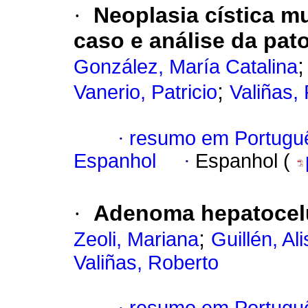
·
Neoplasia cística m
caso e análise da pat
González, María Catalina
;
Vanerio, Patricio
Valiñas,
·
resumo em Portugu
Espanhol
·
Espanhol (
·
Adenoma hepatocelu
;
Zeoli, Mariana
Guillén, Al
Valiñas, Roberto