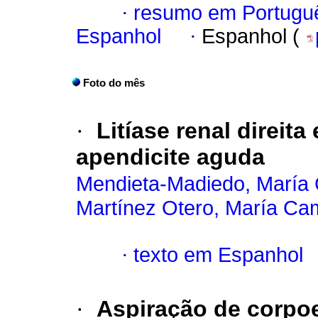
·
resumo em Portugu
Espanhol
·
Espanhol (
Foto do mês
·
Litíase renal direit
apendicite aguda
Mendieta-Madiedo, María 
Martínez Otero, María Cam
·
texto em Espanhol
·
Aspiração de corpo