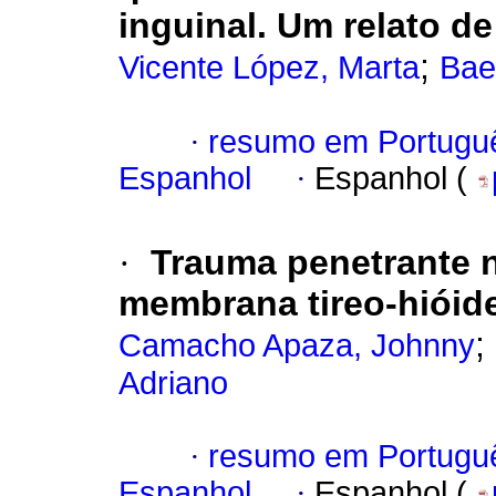
inguinal. Um relato de
;
Vicente López, Marta
Bae
·
resumo em Portugu
Espanhol
·
Espanhol (
·
Trauma penetrante 
membrana tireo-hióid
;
Camacho Apaza, Johnny
Adriano
·
resumo em Portugu
Espanhol
·
Espanhol (