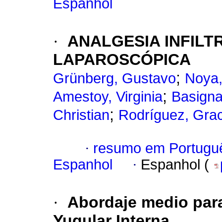
Espanhol
·
ANALGESIA INFILT
LAPAROSCÓPICA
;
Grünberg, Gustavo
Noya,
;
Amestoy, Virginia
Basigna
;
Christian
Rodríguez, Grac
·
resumo em Portugu
Espanhol
·
Espanhol (
·
Abordaje medio para
Yugular Interna.