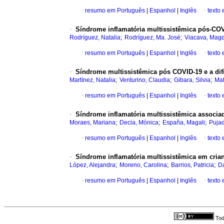
·
resumo em Português
|
Espanhol
|
Inglês
·
texto
·
Síndrome inflamatória multissistêmica pós-CO
;
;
Rodríguez, Natalia
Rodríguez, Ma. José
Viacava, Mag
·
resumo em Português
|
Espanhol
|
Inglês
·
texto
·
Síndrome multissistêmica pós COVID-19 e a difi
;
;
;
Martínez, Natalia
Venturino, Claudia
Gibara, Silvia
Mat
·
resumo em Português
|
Espanhol
|
Inglês
·
texto
·
Síndrome inflamatória multissistêmica associad
;
;
;
Moraes, Mariana
Decia, Mónica
España, Magali
Puja
·
resumo em Português
|
Espanhol
|
Inglês
·
texto
·
Síndrome inflamatória multissistêmica em cria
;
;
;
López, Alejandra
Moreno, Carolina
Barrios, Patricia
D
·
resumo em Português
|
Espanhol
|
Inglês
·
texto
Tod