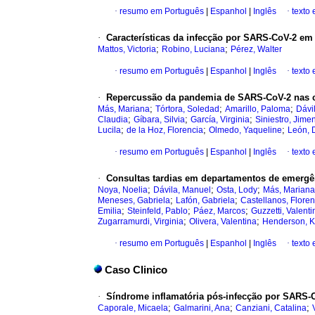
·
resumo em Português
|
Espanhol
|
Inglês
·
texto
·
Características da infecção por SARS-CoV-2 em
;
;
Mattos, Victoria
Robino, Luciana
Pérez, Walter
·
resumo em Português
|
Espanhol
|
Inglês
·
texto
·
Repercussão da pandemia de SARS-CoV-2 nas co
;
;
;
Más, Mariana
Tórtora, Soledad
Amarillo, Paloma
Dávi
;
;
;
Claudia
Gíbara, Silvia
García, Virginia
Siniestro, Jime
;
;
;
Lucila
de la Hoz, Florencia
Olmedo, Yaqueline
León, 
·
resumo em Português
|
Espanhol
|
Inglês
·
texto
·
Consultas tardias em departamentos de emergê
;
;
;
Noya, Noelia
Dávila, Manuel
Osta, Lody
Más, Mariana
;
;
Meneses, Gabriela
Lafón, Gabriela
Castellanos, Floren
;
;
;
Emilia
Steinfeld, Pablo
Páez, Marcos
Guzzetti, Valenti
;
;
Zugarramurdi, Virginia
Olivera, Valentina
Henderson, 
·
resumo em Português
|
Espanhol
|
Inglês
·
texto
Caso Clinico
·
Síndrome inflamatória pós-infecção por SARS-C
;
;
;
Caporale, Micaela
Galmarini, Ana
Canziani, Catalina