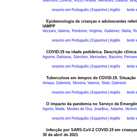
;
;
;
Giannoni, Lorena
Rizzo, Analía
Meneses, Daiana
Bra
·
resumo em Português
|
Espanhol
|
Inglês
·
texto
·
Epidemiologia de crianças e adolescentes refe
IAMPP
;
;
;
Vezzaro, Valeria
Perdomo, Virginia
Gutiérrez, Stella
Ru
·
resumo em Português
|
Espanhol
|
Inglês
·
texto
·
COVID-19 na idade pediátrica. Descrição clínic
;
;
Aguirre, Dahiana
Sánchez, Mercedes
Bazzino, Fernan
·
resumo em Português
|
Espanhol
|
Inglês
·
texto
·
Tuberculose em tempos de COVID-19. Situação 
;
;
Amaya, Gabriela
Moreira, Valeria
Sisto, Gabriela
·
resumo em Português
|
Espanhol
|
Inglês
·
texto
·
O impacto da pandemia no Serviço de Emergência
;
;
Agorio, Maite
Montes de Oca, Josefina
Adaime, Veróni
·
resumo em Português
|
Espanhol
|
Inglês
·
texto
·
Infecção por SARS-CoV-2 COVID-19 em crianças e
30 de abril de 2021