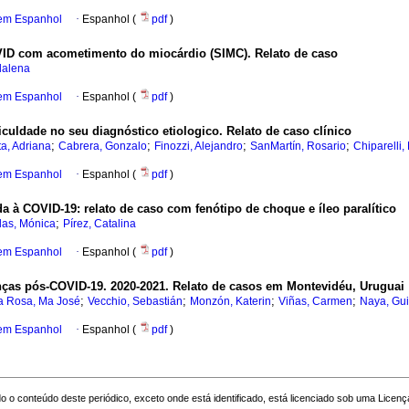
 em Espanhol
·
Espanhol (
pdf
)
VID com acometimento do miocárdio (SIMC). Relato de caso
dalena
 em Espanhol
·
Espanhol (
pdf
)
culdade no seu diagnóstico etiologico. Relato de caso clínico
;
;
;
;
a, Adriana
Cabrera, Gonzalo
Finozzi, Alejandro
SanMartín, Rosario
Chiparelli,
 em Espanhol
·
Espanhol (
pdf
)
a à COVID-19: relato de caso com fenótipo de choque e íleo paralítico
;
das, Mónica
Pírez, Catalina
 em Espanhol
·
Espanhol (
pdf
)
nças pós-COVID-19. 2020-2021. Relato de casos em Montevidéu, Uruguai
;
;
;
;
a Rosa, Ma José
Vecchio, Sebastián
Monzón, Katerin
Viñas, Carmen
Naya, Gui
 em Espanhol
·
Espanhol (
pdf
)
o o conteúdo deste periódico, exceto onde está identificado, está licenciado sob uma
Licenç