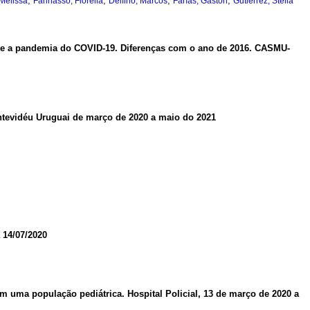
;
;
;
;
Melissa
Farinasso, Fiorella
Delfino, Marcos
Farías, Gastón
Gutiérrez, Stella
nte a pandemia do COVID-19. Diferenças com o ano de 2016. CASMU-
ontevidéu Uruguai de março de 2020 a maio do 2021
 14/07/2020
m uma população pediátrica. Hospital Policial, 13 de março de 2020 a