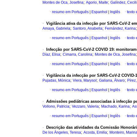
;
;
Montes de Oca, Josefina
Agorio, Maite
Galíndez, Cecil
·
resumo em Português
|
Espanhol
|
Inglês
·
texto
·
Vigilância ativa da infecção por SARS-CoV-2 e
;
;
Amaya, Gabriela
Santoro, Anabella
Fernández, Karina
·
resumo em Português
|
Espanhol
|
Inglês
·
texto
·
Infecção por SARS-CoV-2 COVID 19: monitoramen
;
;
Díaz, Elisa
Cimarra, Carolina
Montes de Oca, Josefina
·
resumo em Português
|
Espanhol
|
Inglês
·
texto
·
Vigilância da infecção por SARS-CoV-2 COVID-1
;
;
;
Pujadas, Mónica
Viera, Marysol
Galiana, Álvaro
Pírez,
·
resumo em Português
|
Espanhol
|
Inglês
·
texto
·
Admissões pediátricas associadas à infecção 
;
;
;
Vollono, Patricia
Vezzaro, Valeria
Machado, Karina
As
·
resumo em Português
|
Espanhol
|
Inglês
·
texto
·
Descrição das atividades da Comissão Honorári
;
;
De los Ángeles, Teresa
Acosta, Emilia
Monteiro, Marin