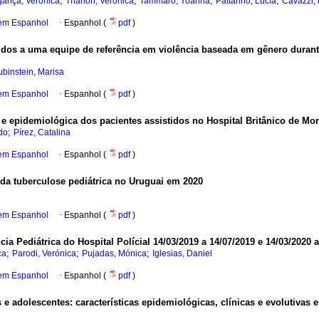
;
;
;
;
gança, Verónica
Trianon, Verónica
Tammaro, Yoanna
Pattarino, Lucía
Cavazzi, 
 em Espanhol
·
Espanhol (
pdf
)
ridos a uma equipe de referência em violência baseada em gênero dura
binstein, Marisa
 em Espanhol
·
Espanhol (
pdf
)
a e epidemiológica dos pacientes assistidos no Hospital Britânico de M
;
do
Pírez, Catalina
 em Espanhol
·
Espanhol (
pdf
)
da tuberculose pediátrica no Uruguai em 2020
 em Espanhol
·
Espanhol (
pdf
)
 Pediátrica do Hospital Polícial 14/03/2019 a 14/07/2019 e 14/03/2020 a
;
;
;
ca
Parodi, Verónica
Pujadas, Mónica
Iglesias, Daniel
 em Espanhol
·
Espanhol (
pdf
)
 adolescentes: características epidemiológicas, clínicas e evolutivas e