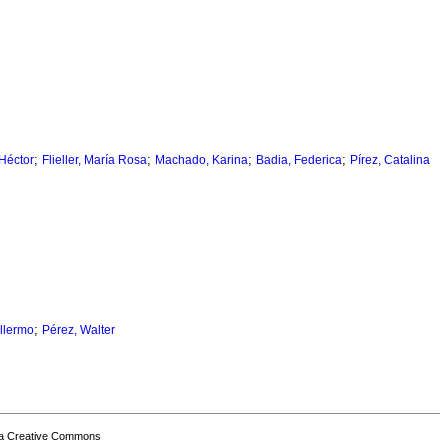
;
;
;
;
 Héctor
Flieller, María Rosa
Machado, Karina
Badia, Federica
Pírez, Catalina
;
llermo
Pérez, Walter
a Creative Commons