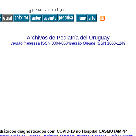
Archivos de Pediatría del Uruguay
versão impressa
ISSN
0004-0584
versão On-line
ISSN
1688-1249
diátricos diagnosticados com COVID-19 no Hospital CASMU IAMPP