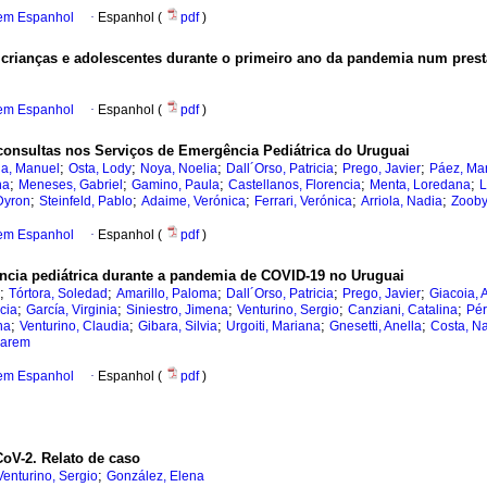
 em Espanhol
·
Espanhol (
pdf
)
 crianças e adolescentes durante o primeiro ano da pandemia num pres
 em Espanhol
·
Espanhol (
pdf
)
nsultas nos Serviços de Emergência Pediátrica do Uruguai
;
;
;
;
;
la, Manuel
Osta, Lody
Noya, Noelia
Dall´Orso, Patricia
Prego, Javier
Páez, Ma
;
;
;
;
;
na
Meneses, Gabriel
Gamino, Paula
Castellanos, Florencia
Menta, Loredana
L
;
;
;
;
;
Dyron
Steinfeld, Pablo
Adaime, Verónica
Ferrari, Verónica
Arriola, Nadia
Zooby
 em Espanhol
·
Espanhol (
pdf
)
ncia pediátrica durante a pandemia de COVID-19 no Uruguai
;
;
;
;
;
Tórtora, Soledad
Amarillo, Paloma
Dall´Orso, Patricia
Prego, Javier
Giacoia, 
;
;
;
;
;
cia
García, Virginia
Siniestro, Jimena
Venturino, Sergio
Canziani, Catalina
Pér
;
;
;
;
;
na
Venturino, Claudia
Gibara, Silvia
Urgoiti, Mariana
Gnesetti, Anella
Costa, N
Karem
 em Espanhol
·
Espanhol (
pdf
)
oV-2. Relato de caso
;
Venturino, Sergio
González, Elena