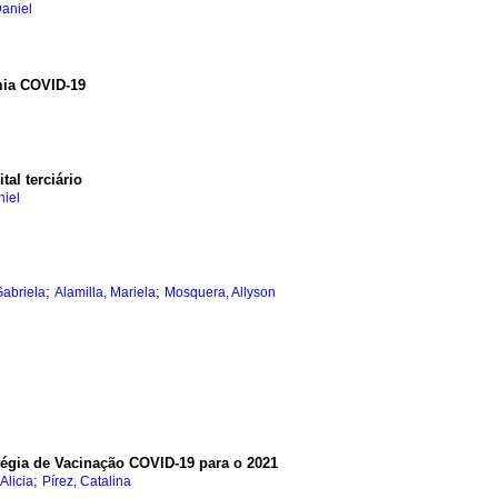
Daniel
mia COVID-19
al terciário
niel
;
;
Gabriela
Alamilla, Mariela
Mosquera, Allyson
égia de Vacinação COVID-19 para o 2021
;
Alicia
Pírez, Catalina