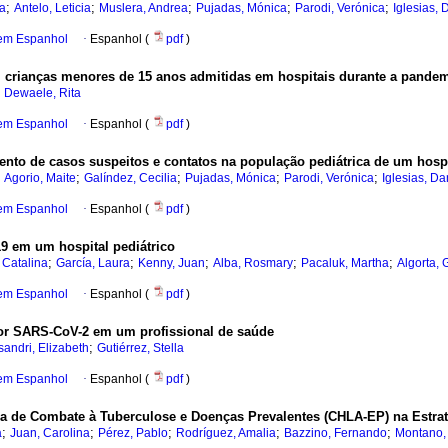
;
;
;
;
;
ia
Antelo, Leticia
Muslera, Andrea
Pujadas, Mónica
Parodi, Verónica
Iglesias, 
 em Espanhol
·
Espanhol (
pdf
)
m crianças menores de 15 anos admitidas em hospitais durante a pande
;
Dewaele, Rita
 em Espanhol
·
Espanhol (
pdf
)
to de casos suspeitos e contatos na população pediátrica de um hospit
;
;
;
;
;
Agorio, Maite
Galíndez, Cecilia
Pujadas, Mónica
Parodi, Verónica
Iglesias, Da
 em Espanhol
·
Espanhol (
pdf
)
9 em um hospital pediátrico
;
;
;
;
;
 Catalina
García, Laura
Kenny, Juan
Alba, Rosmary
Pacaluk, Martha
Algorta, 
 em Espanhol
·
Espanhol (
pdf
)
por SARS-CoV-2 em um profissional de saúde
;
sandri, Elizabeth
Gutiérrez, Stella
 em Espanhol
·
Espanhol (
pdf
)
a de Combate à Tuberculose e Doenças Prevalentes (CHLA-EP) na Estrat
;
;
;
;
;
a
Juan, Carolina
Pérez, Pablo
Rodríguez, Amalia
Bazzino, Fernando
Montano, 