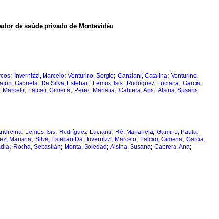
tador de saúde privado de Montevidéu
;
;
;
;
rcos
Invernizzi, Marcelo
Venturino, Sergio
Canziani, Catalina
Venturino,
;
;
;
;
afon, Gabriela
Da Silva, Esteban
Lemos, Isis
Rodríguez, Luciana
García,
;
;
;
;
, Marcelo
Falcao, Gimena
Pérez, Mariana
Cabrera, Ana
Alsina, Susana
;
;
;
;
;
Andreina
Lemos, Isis
Rodríguez, Luciana
Ré, Marianela
Gamino, Paula
;
;
;
;
ez, Mariana
Silva, Esteban Da
Invernizzi, Marcelo
Falcao, Gimena
García,
;
;
;
;
;
adia
Rocha, Sebastián
Menta, Soledad
Alsina, Susana
Cabrera, Ana