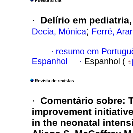
Puesta al dia
·
Delírio em pediatri
;
Decia, Mónica
Ferré, Ara
·
resumo em Portugu
Espanhol
·
Espanhol (
Revista de revistas
·
Comentário sobre: T
improvement initiative
in the neonatal intens