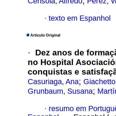
;
Cerisola, Alfredo
Pérez, W
·
texto em Espanhol
Articulo Original
·
Dez anos de formaçã
no Hospital Asociació
conquistas e satisfaç
;
Casuriaga, Ana
Giachetto
;
Grunbaum, Susana
Martí
·
resumo em Portugu