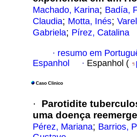
;
Machado, Karina
Badía, 
;
;
Claudia
Motta, Inés
Varel
;
Gabriela
Pírez, Catalina
·
resumo em Portugu
Espanhol
·
Espanhol (
Caso Clinico
·
Parotidite tubercul
uma doença reemerge
;
Pérez, Mariana
Barrios, P