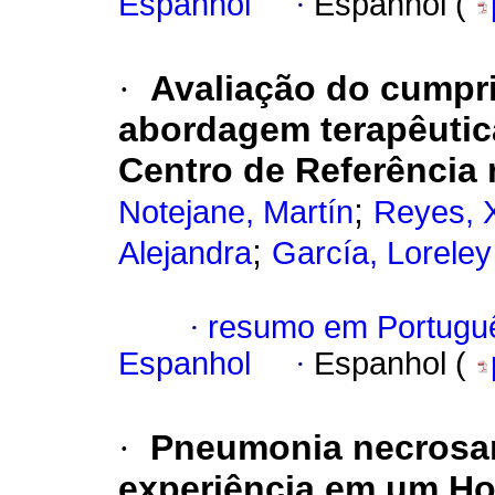
Espanhol
·
Espanhol (
·
Avaliação do cumpr
abordagem terapêutic
Centro de Referência
;
Notejane, Martín
Reyes, 
;
Alejandra
García, Loreley
·
resumo em Portugu
Espanhol
·
Espanhol (
·
Pneumonia necrosan
experiência em um Hos