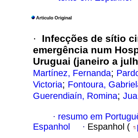
Articulo Original
·
Infecções de sítio c
emergência num Hospit
Uruguai (janeiro a jul
;
Martínez, Fernanda
Pard
;
Victoria
Fontoura, Gabriel
;
Guerendiaín, Romina
Jua
·
resumo em Portugu
Espanhol
·
Espanhol (