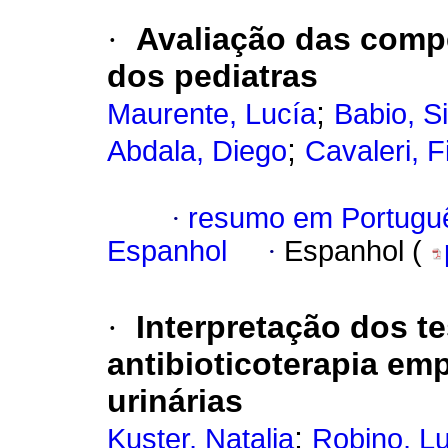
·
Avaliação das comp
dos pediatras
;
Maurente, Lucía
Babio, Si
;
Abdala, Diego
Cavaleri, F
·
resumo em Portugu
Espanhol
·
Espanhol (
·
Interpretação dos te
antibioticoterapia em
urinárias
;
Kuster, Natalia
Robino, L