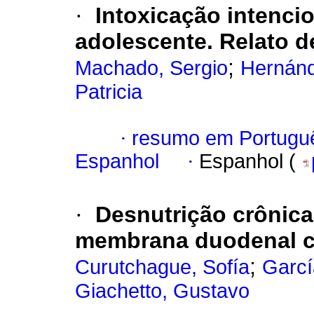
·
Intoxicação intenc
adolescente. Relato d
;
Machado, Sergio
Hernánd
Patricia
·
resumo em Portugu
Espanhol
·
Espanhol (
·
Desnutrição crônic
membrana duodenal co
;
Curutchague, Sofía
Garcí
Giachetto, Gustavo