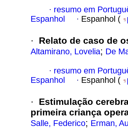
·
resumo em Portugu
Espanhol
·
Espanhol (
·
Relato de caso de os
;
Altamirano, Lovelia
De Ma
·
resumo em Portugu
Espanhol
·
Espanhol (
·
Estimulação cerebra
primeira criança oper
;
Salle, Federico
Erman, A