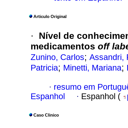
Articulo Original
·
Nível de conhecimen
medicamentos
off lab
;
Zunino, Carlos
Assandri, 
;
;
Patricia
Minetti, Mariana
·
resumo em Portugu
Espanhol
·
Espanhol (
Caso Clinico