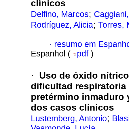
clínicos
;
Delfino, Marcos
Caggiani,
;
Rodríguez, Alicia
Torres,
·
resumo em Espanho
Espanhol (
pdf
)
·
Uso de óxido nítrico
dificultad respiratori
pretérmino inmaduro y
dos casos clínicos
;
Lustemberg, Antonio
Blas
Vaamonde, Lucía