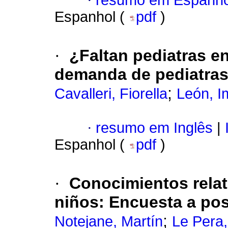
·
resumo em Espanho
Espanhol (
pdf
)
·
¿Faltan pediatras e
demanda de pediatras
;
Cavalleri, Fiorella
León, I
·
resumo em Inglês
|
Espanhol (
pdf
)
·
Conocimientos relat
niños
:
Encuesta a pos
;
Notejane, Martín
Le Pera,