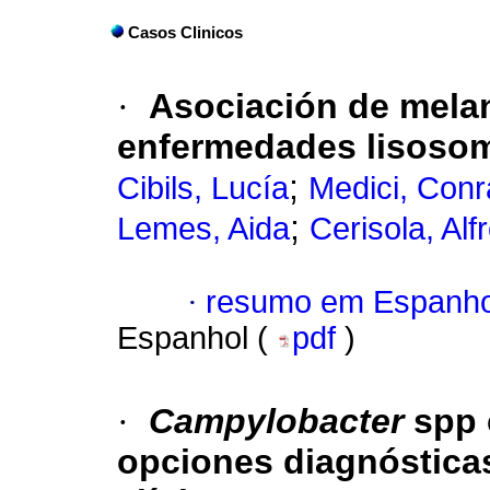
Casos Clinicos
·
Asociación de mela
enfermedades lisoso
;
Cibils, Lucía
Medici, Con
;
Lemes, Aida
Cerisola, Alf
·
resumo em Espanho
Espanhol (
pdf
)
·
Campylobacter
spp 
opciones diagnóstica