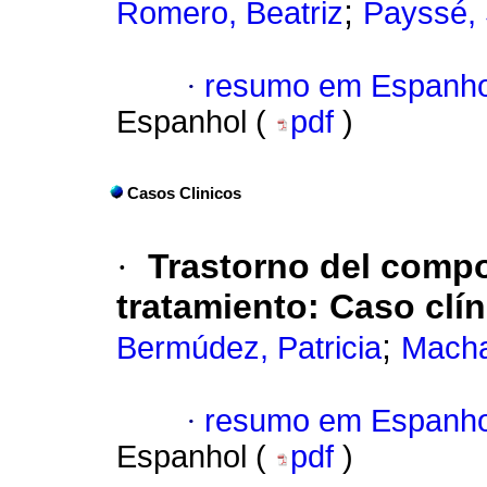
;
Romero, Beatriz
Payssé, 
·
resumo em Espanho
Espanhol (
pdf
)
Casos Clinicos
·
Trastorno del compor
tratamiento: Caso clín
;
Bermúdez, Patricia
Macha
·
resumo em Espanho
Espanhol (
pdf
)