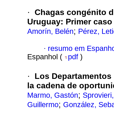
·
Chagas congénito d
Uruguay
:
Primer caso 
;
Amorín, Belén
Pérez, Leti
·
resumo em Espanho
Espanhol (
pdf
)
·
Los Departamentos 
la cadena de oportun
;
Marmo, Gastón
Sprovieri
;
Guillermo
González, Seba