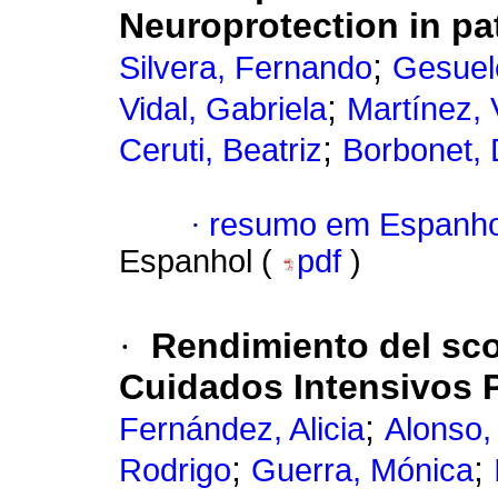
Neuroprotection in pat
;
Silvera, Fernando
Gesuel
;
Vidal, Gabriela
Martínez, 
;
Ceruti, Beatriz
Borbonet, 
·
resumo em Espanho
Espanhol (
pdf
)
·
Rendimiento del s
Cuidados Intensivos P
;
Fernández, Alicia
Alonso,
;
;
Rodrigo
Guerra, Mónica