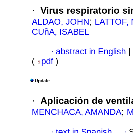
·
Virus respiratorio s
;
ALDAO, JOHN
LATTOF,
CUñA, ISABEL
·
abstract in English
|
(
pdf
)
Update
·
Aplicación de ventil
;
MENCHACA, AMANDA
M
·
text in Spanish
·