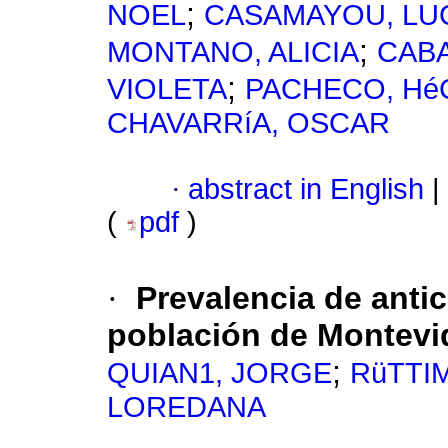
;
NOEL
CASAMAYOU, LU
;
MONTANO, ALICIA
CABA
;
VIOLETA
PACHECO, Hé
CHAVARRíA, OSCAR
·
abstract in English
|
(
pdf
)
·
Prevalencia de anti
población de Montevi
;
QUIAN1, JORGE
RüTTI
LOREDANA