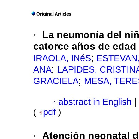
Original Articles
·
La neumonía del niñ
catorce años de edad
;
IRAOLA, INéS
ESTEVAN
;
ANA
LAPIDES, CRISTIN
;
GRACIELA
MESA, TERE
·
abstract in English
|
(
pdf
)
·
Atención neonatal d