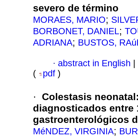
severo de término
;
MORAES, MARIO
SILVE
;
BORBONET, DANIEL
TO
;
ADRIANA
BUSTOS, RAú
·
abstract in English
|
(
pdf
)
·
Colestasis neonatal
diagnosticados entre 
gastroenterológicos d
;
MéNDEZ, VIRGINIA
BUR