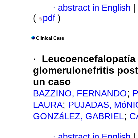
·
abstract in English
|
(
pdf
)
Clinical Case
·
Leucoencefalopatía 
glomerulonefritis pos
un caso
;
BAZZINO, FERNANDO
;
LAURA
PUJADAS, MóNI
;
GONZáLEZ, GABRIEL
C
·
abstract in English
|