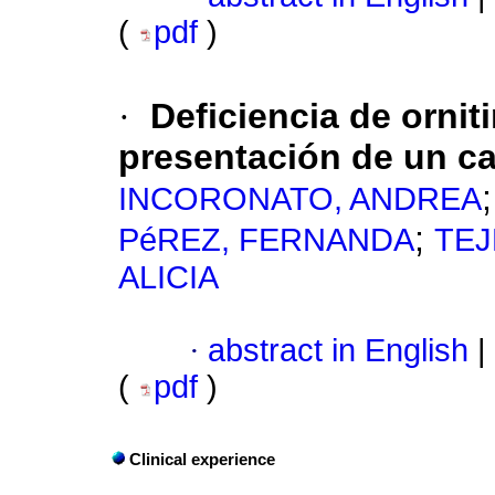
(
pdf
)
·
Deficiencia de ornit
presentación de un c
INCORONATO, ANDREA
;
PéREZ, FERNANDA
TEJ
ALICIA
·
abstract in English
|
(
pdf
)
Clinical experience