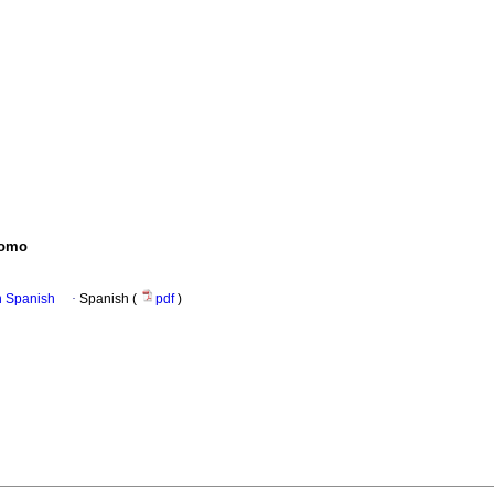
lomo
in Spanish
·
Spanish (
pdf
)