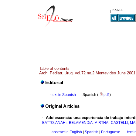
Table of contents
Arch. Pediatr. Urug. vol.72 no.2 Montevideo June 2001
Editorial
·
text in Spanish
·
Spanish (
pdf
)
Original Articles
·
Adolescencia: una experiencia de trabajo interdi
;
;
BATTO, ANAHí
BELAMENDíA, MIRTHA
CASTELLI, M
·
abstract in English
|
Spanish
|
Portuguese
·
text 