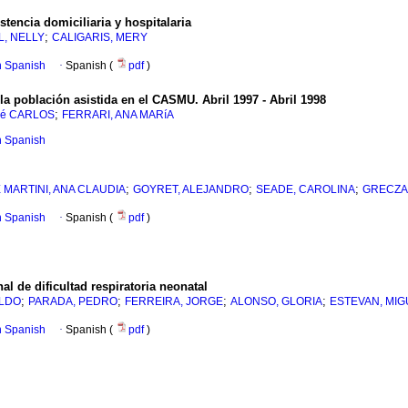
tencia domiciliaria y hospitalaria
;
, NELLY
CALIGARIS, MERY
in Spanish
·
Spanish (
pdf
)
la población asistida en el CASMU. Abril 1997 - Abril 1998
;
Sé CARLOS
FERRARI, ANA MARíA
in Spanish
;
;
;
 MARTINI, ANA CLAUDIA
GOYRET, ALEJANDRO
SEADE, CAROLINA
GRECZAN
in Spanish
·
Spanish (
pdf
)
l de dificultad respiratoria neonatal
;
;
;
;
ALDO
PARADA, PEDRO
FERREIRA, JORGE
ALONSO, GLORIA
ESTEVAN, MIG
in Spanish
·
Spanish (
pdf
)