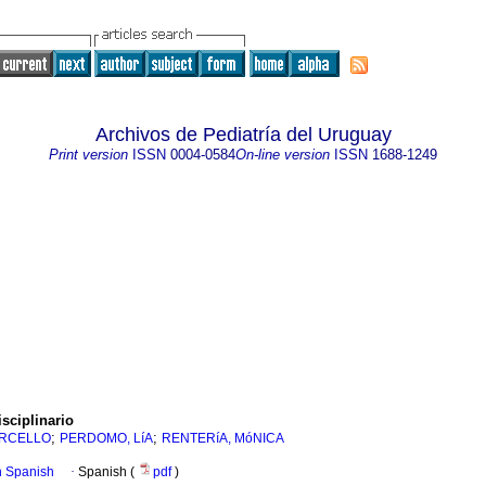
Archivos de Pediatría del Uruguay
Print version
ISSN
0004-0584
On-line version
ISSN
1688-1249
sciplinario
;
;
ARCELLO
PERDOMO, LíA
RENTERíA, MóNICA
in Spanish
·
Spanish (
pdf
)