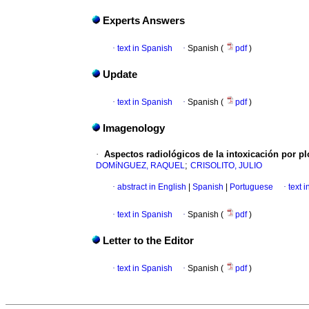
Experts Answers
·
text in Spanish
·
Spanish (
pdf
)
Update
·
text in Spanish
·
Spanish (
pdf
)
Imagenology
·
Aspectos radiológicos de la intoxicación por p
;
DOMíNGUEZ, RAQUEL
CRISOLITO, JULIO
·
abstract in English
|
Spanish
|
Portuguese
·
text 
·
text in Spanish
·
Spanish (
pdf
)
Letter to the Editor
·
text in Spanish
·
Spanish (
pdf
)