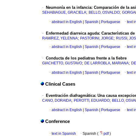
·
Neumonía en la infancia: Comparación de la asis
;
;
SEHABIAGUE, GRACIELA
BELLO, OSVALDO
GORGAL
·
abstract in English
|
Spanish
|
Portuguese
·
text 
·
Enfermedad diarreica aguda: Características de 
;
;
RAMíREZ, YELENNA
PASTORINI, JORGE
RUSSI, JO
·
abstract in English
|
Spanish
|
Portuguese
·
text 
·
Conducta de los pediatras frente a la fiebre
;
;
GIACHETTO, GUSTAVO
DE LARROBLA, MARIANA
DE
·
abstract in English
|
Spanish
|
Portuguese
·
text 
Clinical Cases
·
Eventración diafragmática: Una causa excepciona
;
;
CANO, DORAIDA
PEROTTI, EDUARDO
BELLO, OSV
·
abstract in English
|
Spanish
|
Portuguese
·
text 
Conference
·
text in Spanish
·
Spanish (
pdf
)