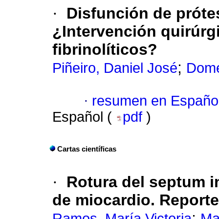
·
Disfunción de próte
¿Intervención quirúrg
fibrinolíticos?
;
Piñeiro, Daniel José
Dome
·
resumen en Españo
Español (
pdf
)
Cartas científicas
·
Rotura del septum i
de miocardio. Report
;
Ramos, María Victoria
Ma