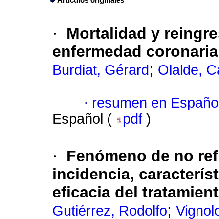
Artículos originales
·
Mortalidad y reingr
enfermedad coronaria
;
Burdiat, Gérard
Olalde, C
·
resumen en Españo
Español (
pdf
)
·
Fenómeno de no refl
incidencia, caracterís
eficacia del tratamien
;
Gutiérrez, Rodolfo
Vignol