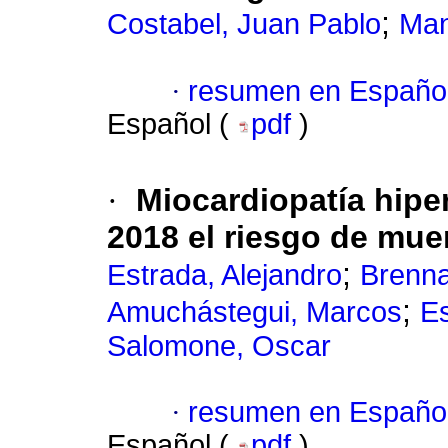
;
Costabel, Juan Pablo
Man
·
resumen en Españo
Español (
pdf
)
·
Miocardiopatía hipe
2018 el riesgo de mue
;
Estrada, Alejandro
Brenna
;
Amuchástegui, Marcos
Es
Salomone, Oscar
·
resumen en Españo
Español (
pdf
)