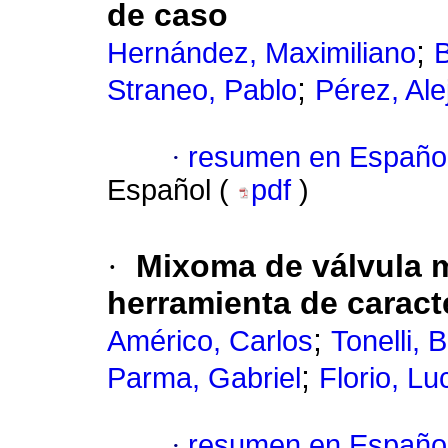
de caso
;
Hernández, Maximiliano
B
;
Straneo, Pablo
Pérez, Ale
·
resumen en Españo
Español (
pdf
)
·
Mixoma de válvula m
herramienta de caracte
;
Américo, Carlos
Tonelli, 
;
Parma, Gabriel
Florio, Lu
·
resumen en Españo