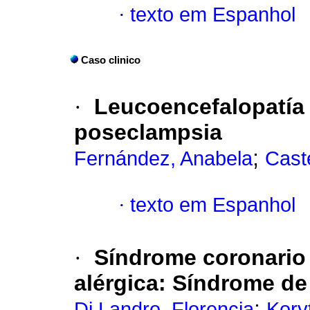
·
texto em Espanhol
Caso clinico
·
Leucoencefalopatía 
poseclampsia
;
Fernández, Anabela
Caste
·
texto em Espanhol
·
Síndrome coronario
alérgica
:
Síndrome de
;
Di Landro, Florencia
Koryt