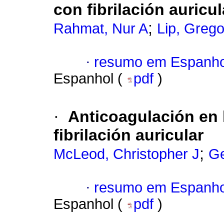
con fibrilación auricul
;
Rahmat, Nur A
Lip, Grego
·
resumo em Espanho
Espanhol (
pdf
)
·
Anticoagulación en 
fibrilación auricular
;
McLeod, Christopher J
Ge
·
resumo em Espanho
Espanhol (
pdf
)