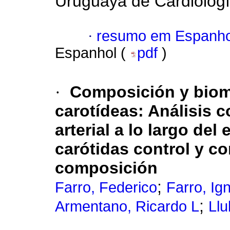
Uruguaya de Cardiolog
·
resumo em Espanho
Espanhol (
pdf
)
·
Composición y biom
carotídeas: Análisis c
arterial a lo largo del 
carótidas control y c
composición
;
Farro, Federico
Farro, Ig
;
Armentano, Ricardo L
Llu