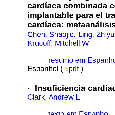
cardíaca combinada co
implantable para el tr
cardíaca: metaanálisi
;
Chen, Shaojie
Ling, Zhiyu
Krucoff, Mitchell W
·
resumo em Espanho
Espanhol (
pdf
)
·
Insuficiencia cardía
Clark, Andrew L
·
texto em Espanhol