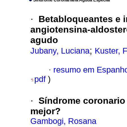
Síndrome Coronariana Aguda Especial
·
Betabloqueantes e i
angiotensina-aldoster
agudo
;
Jubany, Luciana
Kuster, 
·
resumo em Espanho
pdf
)
·
Síndrome coronario 
mejor?
Gambogi, Rosana