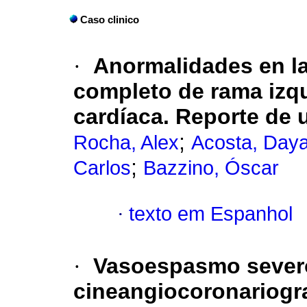
Caso clinico
·
Anormalidades en l
completo de rama izqu
cardíaca. Reporte de 
;
Rocha, Alex
Acosta, Day
;
Carlos
Bazzino, Óscar
·
texto em Espanhol
·
Vasoespasmo severo
cineangiocoronariogra