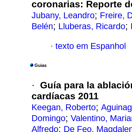
coronarias: Reporte d
;
Jubany, Leandro
Freire, 
;
;
Belén
Lluberas, Ricardo
·
texto em Espanhol
Guias
·
Guía para la ablació
cardíacas 2011
;
Keegan, Roberto
Aguinag
;
Domingo
Valentino, Mari
;
Alfredo
De Feo, Magdale