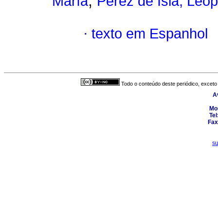
;
María
Pérez de Isla, Leo
·
texto em Espanhol
Todo o conteúdo deste periódico, exceto 
A
Mo
Tel
Fax
s