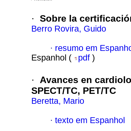
·
Sobre la certificaci
Berro Rovira, Guido
·
resumo em Espanho
Espanhol (
pdf
)
·
Avances en cardiolo
SPECT/TC, PET/TC
Beretta, Mario
·
texto em Espanhol