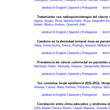
Rodríguez, Guillermo
Caviglia, Cecilia
Alonso, Rafael
·
abstract in English
|
Spanish
|
Portuguese
·
text 
·
Tratamiento con radioquimioterapia del cáncer d
;
;
Aguiar, Sergio
Rosa, Mariela Dalla
Rosa, Alejandro De
;
;
Isabel
Blanco, Andrea
Quarneti, Aldo
·
abstract in English
|
Spanish
|
Portuguese
·
text 
·
Cambios en la densidad mineral ósea en pacient
;
;
Tapia, Sonia Acuña
Fresco, Rodrigo
Naranjo, William A
·
abstract in English
|
Spanish
|
Portuguese
·
text 
·
Prevalencia de cáncer colorrectal en pacientes 
;
;
Machado, Pablo
Berrueta, Joaquín
Sanguinetti, Alberto
·
abstract in English
|
Spanish
|
Portuguese
·
text 
·
Tos convulsa: brote epidémico 2011-2012, Hospit
;
;
;
Almada, Carina
Mara, Pamela
Perdomo, Virginia
Belo
·
abstract in English
|
Spanish
|
Portuguese
·
text 
·
Correlación entre clima educativo y síndrome d
;
;
;
Goñi, Mabel
Danza, Álvaro
Urgoiti, Mariana
Durante, 