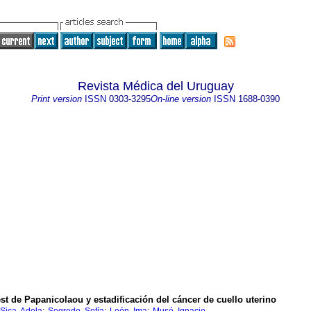
Revista Médica del Uruguay
Print version
ISSN
0303-3295
On-line version
ISSN
1688-0390
est de Papanicolaou y estadificación del cáncer de cuello uterino
;
;
;