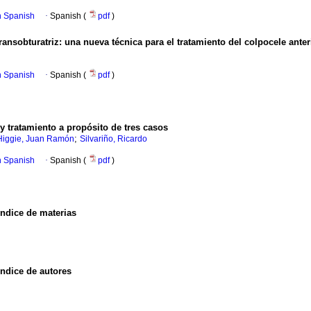
in Spanish
·
Spanish (
pdf
)
ansobturatriz: una nueva técnica para el tratamiento del colpocele anter
in Spanish
·
Spanish (
pdf
)
y tratamiento a propósito de tres casos
;
Higgie, Juan Ramón
Silvariño, Ricardo
in Spanish
·
Spanish (
pdf
)
Índice de materias
Índice de autores