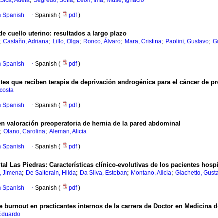
Sica, Adela
Segredo, Sofía
León, Ima
Musé, Ignacio
in Spanish
·
Spanish (
pdf
)
e cuello uterino: resultados a largo plazo
;
;
;
;
;
;
Castaño, Adriana
Lillo, Olga
Ronco, Álvaro
Mara, Cristina
Paolini, Gustavo
G
in Spanish
·
Spanish (
pdf
)
es que reciben terapia de deprivación androgénica para el cáncer de pr
costa
in Spanish
·
Spanish (
pdf
)
en valoración preoperatoria de hernia de la pared abdominal
;
;
Olano, Carolina
Aleman, Alicia
in Spanish
·
Spanish (
pdf
)
al Las Piedras: Características clínico-evolutivas de los pacientes hosp
;
;
;
;
, Jimena
De Salterain, Hilda
Da Silva, Esteban
Montano, Alicia
Giachetto, Gust
in Spanish
·
Spanish (
pdf
)
e burnout en practicantes internos de la carrera de Doctor en Medicina 
Eduardo