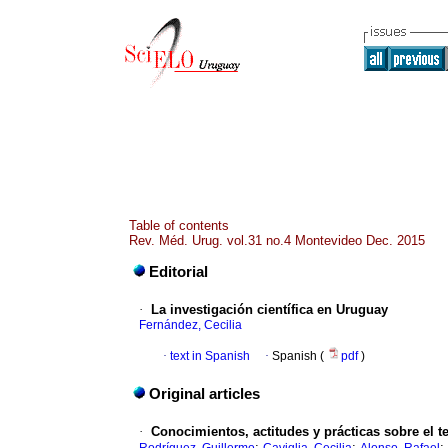
Table of contents
Rev. Méd. Urug. vol.31 no.4 Montevideo Dec. 2015
Editorial
·
La investigación científica en Uruguay
Fernández, Cecilia
·
text in Spanish
·
Spanish (
pdf
)
Original articles
·
Conocimientos, actitudes y prácticas sobre el t
;
;
;