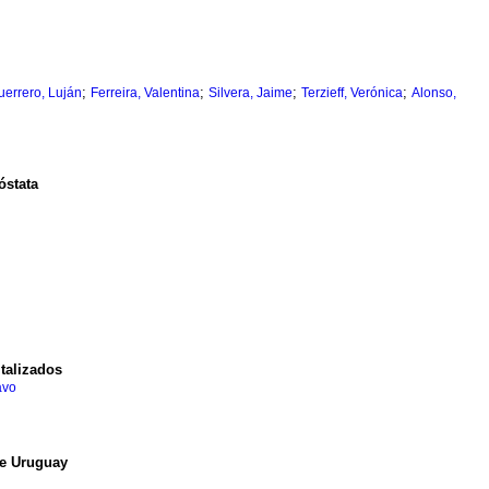
;
;
;
;
uerrero, Luján
Ferreira, Valentina
Silvera, Jaime
Terzieff, Verónica
Alonso,
óstata
italizados
avo
de Uruguay