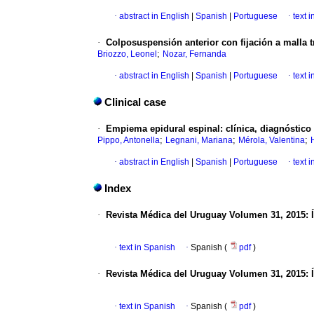
·
abstract in English
|
Spanish
|
Portuguese
·
text 
·
Colposuspensión anterior con fijación a malla tr
;
Briozzo, Leonel
Nozar, Fernanda
·
abstract in English
|
Spanish
|
Portuguese
·
text 
Clinical case
·
Empiema epidural espinal: clínica, diagnóstico 
;
;
;
Pippo, Antonella
Legnani, Mariana
Mérola, Valentina
·
abstract in English
|
Spanish
|
Portuguese
·
text 
Index
·
Revista Médica del Uruguay
Volumen 31, 2015
:
·
text in Spanish
·
Spanish (
pdf
)
·
Revista Médica del Uruguay
Volumen 31, 2015
:
·
text in Spanish
·
Spanish (
pdf
)