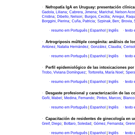
·
Nefropatía IgA en Uruguay
:
presentación clínica
;
;
Gadola, Liliana
Cabrera, Jimena
Marichal, Nelson Aco
;
;
;
Cristina
Dibello, Nelson
Burgos, Cecilia
Arregui, Raqu
;
;
;
Borggini, Pierina
Cuña, Patricia
Szpinak, Ben
Brovia,
·
resumo em Português
|
Espanhol
|
Inglês
·
texto
·
Artrogriposis múltiple congénita
:
análisis de lo
;
;
Antúnez, Natalia Hernández
González, Claudia
Cerisol
·
resumo em Português
|
Espanhol
|
Inglês
·
texto
·
Perfil epidemiológico de las intoxicaciones po
;
;
Trobo, Viviana Domínguez
Tortorella, María Noel
Spera
·
resumo em Português
|
Espanhol
|
Inglês
·
texto
·
Desgaste profesional y caracterización de las c
;
;
;
Goñi, Mabel
Medina, Fernando
Pintos, Marcos
Blanco,
·
resumo em Português
|
Espanhol
|
Inglês
·
texto
·
Capacitación de residentes de ginecología en u
;
;
;
Greif, Diego
Bottaro, Soledad
Gómez, Fernanda
Grenn
·
resumo em Português
|
Espanhol
|
Inglês
·
texto