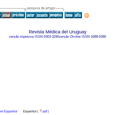
Revista Médica del Uruguay
versão impressa
ISSN
0303-3295
versão On-line
ISSN
1688-0390
 em Espanhol
·
Espanhol (
pdf
)