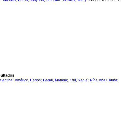
 Elba Inés
Perna, Abayubá
Albornoz da Silva, Henry
sultados
;
;
;
;
;
alentina
Américo, Carlos
Garau, Mariela
Krul, Nadia
Ríos, Ana Carina