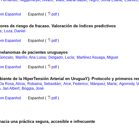
o Fernando
Niggemeyer, Álvaro
Wald, María Isabel
Nigro, Sonia Estela
Esteves,
 em Espanhol
·
Espanhol (
pdf
)
tores de riesgo de fracaso. Valoración de índices predictivos
;
s
Loza, Daniel
 em Espanhol
·
Espanhol (
pdf
)
melanomas de pacientes uruguayos
;
;
;
Gonzalo
Mariño, Ana Luisa
Delgado, Lucía
Martínez Asuaga, Miguel
 em Espanhol
·
Espanhol (
pdf
)
ente de la HiperTensión Arterial en UruguaY): Protocolo y primeros re
;
;
;
;
Da Rosa, Alicia
Robaina, Sebastián
Arce, Federico
Márquez, María
Agorrody, V
;
, Jan Albert
Boggia, José
 em Espanhol
·
Espanhol (
pdf
)
acia una práctica segura, accesible e infrecuente