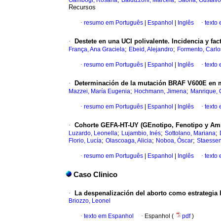
Gambogi, Rosana
Baldizzoni, Marcela
Saona, Gustav
Recursos
·
resumo em Português
|
Espanhol
|
Inglês
·
texto
·
Destete en una UCI polivalente. Incidencia y fac
;
;
França, Ana Graciela
Ebeid, Alejandro
Formento, Carlo
·
resumo em Português
|
Espanhol
|
Inglês
·
texto
·
Determinación de la mutación BRAF V600E en 
;
;
Mazzei, María Eugenia
Hochmann, Jimena
Manrique, 
·
resumo em Português
|
Espanhol
|
Inglês
·
texto
·
Cohorte GEFA-HT-UY (GEnotipo, Fenotipo y Ambi
;
;
;
Luzardo, Leonella
Lujambio, Inés
Sottolano, Mariana
;
;
;
Florio, Lucía
Olascoaga, Alicia
Noboa, Óscar
Staessen
·
resumo em Português
|
Espanhol
|
Inglês
·
texto
Caso Clinico
·
La despenalización del aborto como estrategia h
Briozzo, Leonel
·
texto em Espanhol
·
Espanhol (
pdf
)