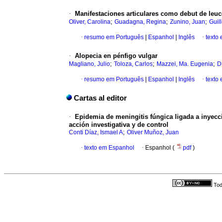
·
Manifestaciones articulares como debut de leuc
;
;
;
Oliver, Carolina
Guadagna, Regina
Zunino, Juan
Guil
·
resumo em Português
|
Espanhol
|
Inglês
·
texto
·
Alopecia en pénfigo vulgar
;
;
;
Magliano, Julio
Toloza, Carlos
Mazzei, Ma. Eugenia
D
·
resumo em Português
|
Espanhol
|
Inglês
·
texto
Cartas al editor
·
Epidemia de meningitis fúngica ligada a inyecc
acción investigativa y de control
;
Conti Díaz, Ismael A
Oliver Muñoz, Juan
·
texto em Espanhol
·
Espanhol (
pdf
)
Tod