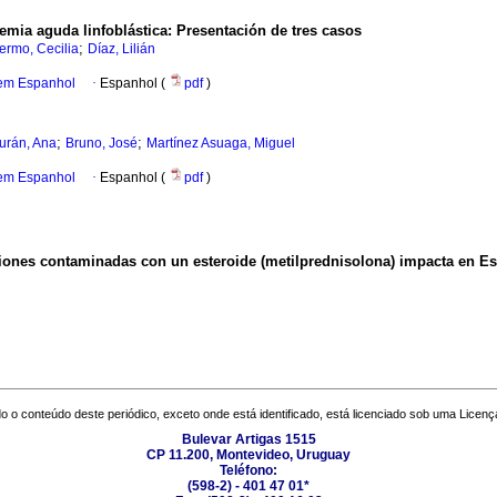
emia aguda linfoblástica: Presentación de tres casos
;
lermo, Cecilia
Díaz, Lilián
 em Espanhol
·
Espanhol (
pdf
)
;
;
urán, Ana
Bruno, José
Martínez Asuaga, Miguel
 em Espanhol
·
Espanhol (
pdf
)
iones contaminadas con un esteroide (metilprednisolona) impacta en Es
o o conteúdo deste periódico, exceto onde está identificado, está licenciado sob uma
Licenç
Bulevar Artigas 1515
CP 11.200, Montevideo, Uruguay
Teléfono:
(598-2) - 401 47 01*