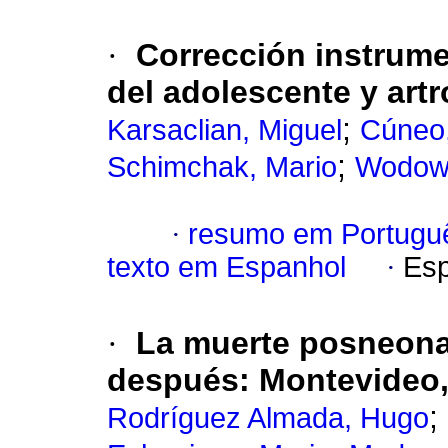
·
Corrección instrume
del adolescente y art
;
Karsaclian, Miguel
Cúneo,
;
Schimchak, Mario
Wodow
·
resumo em Portugu
texto em Espanhol
·
Esp
·
La muerte posneonat
después
:
Montevideo,
;
Rodríguez Almada, Hugo