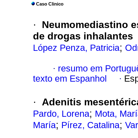
Caso Clinico
·
Neumomediastino e
de drogas inhalantes
;
López Penza, Patricia
Odr
·
resumo em Portugu
texto em Espanhol
·
Esp
·
Adenitis mesentéric
;
Pardo, Lorena
Mota, Marí
;
;
María
Pírez, Catalina
Var