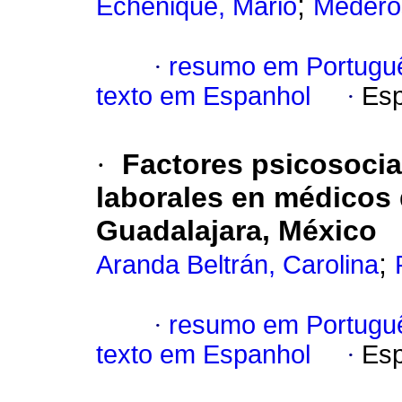
;
Echenique, Mario
Medero
·
resumo em Portugu
texto em Espanhol
·
Esp
·
Factores psicosocia
laborales en médicos 
Guadalajara, México
;
Aranda Beltrán, Carolina
·
resumo em Portugu
texto em Espanhol
·
Esp