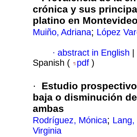
crónica y sus princip
platino en Montevide
;
Muiño, Adriana
López Vare
·
abstract in English
|
Spanish (
pdf
)
·
Estudio prospectiv
baja o disminución de
ambas
;
Rodríguez, Mónica
Lang,
Virginia