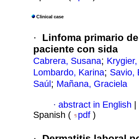
Clinical case
·
Linfoma primario de
paciente con sida
;
Cabrera, Susana
Krygier,
;
Lombardo, Karina
Savio,
;
Saúl
Mañana, Graciela
·
abstract in English
|
Spanish (
pdf
)
·
Dermatitis laboral 