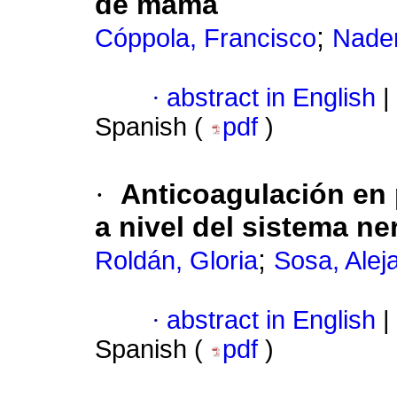
de mama
;
Cóppola, Francisco
Nader
·
abstract in English
|
Spanish (
pdf
)
·
Anticoagulación en
a nivel del sistema ne
;
Roldán, Gloria
Sosa, Alej
·
abstract in English
|
Spanish (
pdf
)