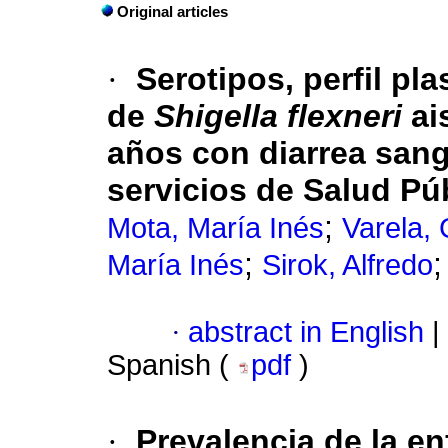
Original articles
·
Serotipos, perfil pl
de
Shigella flexneri
ai
años con diarrea sang
servicios de Salud Pú
;
Mota, María Inés
Varela,
;
María Inés
Sirok, Alfredo
·
abstract in English
|
Spanish (
pdf
)
·
Prevalencia de la e