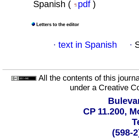
Spanish (
pdf
)
Letters to the editor
·
text in Spanish
·
All the contents of this jour
under a
Creative C
Bulevar
CP 11.200, M
T
(598-2