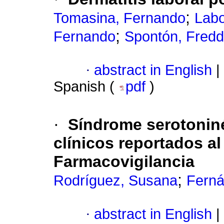
;
Tomasina, Fernando
Labo
;
Fernando
Spontón, Fred
·
abstract in English
|
Spanish (
pdf
)
·
Síndrome serotonin
clínicos reportados a
Farmacovigilancia
;
Rodríguez, Susana
Ferná
·
abstract in English
|