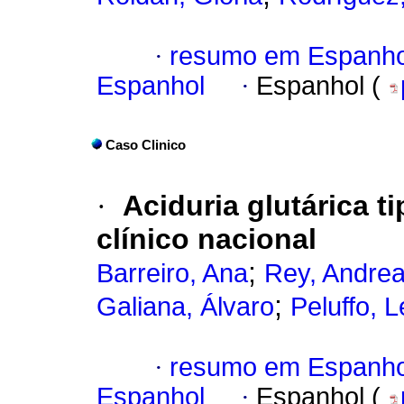
·
resumo em Espanho
Espanhol
·
Espanhol (
Caso Clinico
·
Aciduria glutárica ti
clínico nacional
;
Barreiro, Ana
Rey, Andre
;
Galiana, Álvaro
Peluffo, 
·
resumo em Espanho
Espanhol
·
Espanhol (