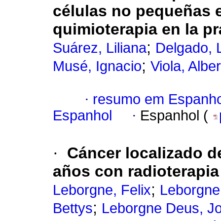
células no pequeñas es
quimioterapia en la pr
;
Suárez, Liliana
Delgado, 
;
Musé, Ignacio
Viola, Albe
·
resumo em Espanho
Espanhol
·
Espanhol (
·
Cáncer localizado d
años con radioterapia
;
Leborgne, Felix
Leborgne
;
Bettys
Leborgne Deus, J