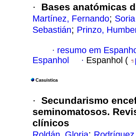
·
Bases anatómicas
d
;
Martínez, Fernando
Soria
;
Sebastián
Prinzo, Humbe
·
resumo em Espanho
Espanhol
·
Espanhol (
Casuistica
·
Secundarismo encef
seminomatosos. Revis
clínicos
;
Roldán, Gloria
Rodríguez